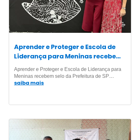
Aprender e Proteger e Escola de
Liderança para Meninas recebem
selo da Prefeitura de SP pela
Aprender e Proteger e Escola de Liderança para
promoção dos direitos humanos
Meninas recebem selo da Prefeitura de SP…
saiba mais