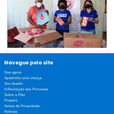
Plan International Brasil promove
Navegue pelo site
abaixo-assinado por dignidade
Doe agora
menstrual
Abaixo-assinado está entre as ações do projeto
Apadrinhe uma criança
Escola de Liderança para Meninas na Bahia
Sou doador
saiba mais
A Revolução das Princesas
Sobre a Plan
Projetos
Avisos de Privacidade
Notícias