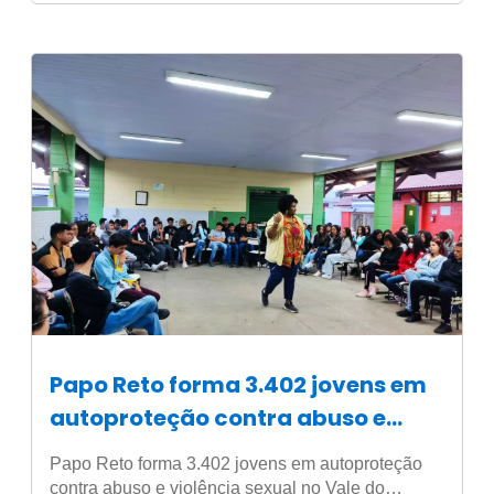
Papo Reto forma 3.402 jovens em
autoproteção contra abuso e
violência sexual no Vale do
Papo Reto forma 3.402 jovens em autoproteção
Paraíba e Litoral Norte de SP
contra abuso e violência sexual no Vale do…