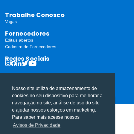
Trabalhe Conosco
Vagas
Fornecedores
Editais abertos
Cadastro de Fornecedores
Redes Sociais
Nosso site utiliza de armazenamento de
cookies no seu dispositivo para melhorar a
ⓒ Todos os direitos reservados I Desenvolvido por
Apiki WordPress
navegação no site, análise de uso do site
Utilizamos cookies para oferecer melhor
Utilizamos cookies para oferecer melhor
e ajudar nossos esforços em marketing.
experiência, melhorar o desempenho, analisar
experiência, melhorar o desempenho, analisar
Para saber mais acesse nossos
como você interage em nosso site e
como você interage em nosso site e
Avisos de Privacidade
personalizar conteúdo.
personalizar conteúdo.