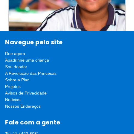
Navegue pelo site
Dia Internacional da Educação
Doe agora
O dia 24 de janeiro 2019, o mundo celebrou o
Apadrinhe uma criança
saiba
primeiro Dia Internacional da Educação.…
Sou doador
mais
A Revolução das Princesas
Sobre a Plan
Projetos
Avisos de Privacidade
Notícias
Nossos Endereços
Fale com a gente
Tel: 11 4420-8081