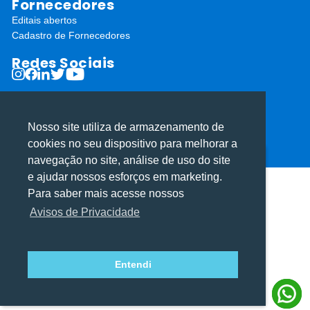
Fornecedores
Editais abertos
Cadastro de Fornecedores
Redes Sociais
Nosso site utiliza de armazenamento de
cookies no seu dispositivo para melhorar a
ⓒ Todos os direitos reservados I Desenvolvido por
Apiki WordPress
navegação no site, análise de uso do site
Utilizamos cookies para oferecer melhor
Utilizamos cookies para oferecer melhor
e ajudar nossos esforços em marketing.
experiência, melhorar o desempenho, analisar
experiência, melhorar o desempenho, analisar
Para saber mais acesse nossos
como você interage em nosso site e
como você interage em nosso site e
Avisos de Privacidade
personalizar conteúdo.
personalizar conteúdo.
Entendi
Recusar Cookies
Recusar Cookies
Aceitar Cookies
Aceitar Cookies