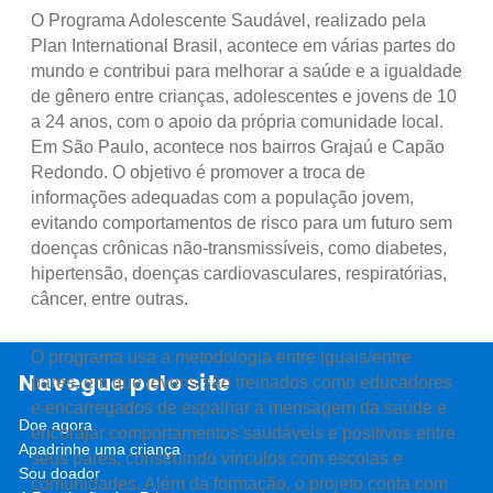
O Programa Adolescente Saudável, realizado pela
Plan International Brasil, acontece em várias partes do
mundo e contribui para melhorar a saúde e a igualdade
de gênero entre crianças, adolescentes e jovens de 10
a 24 anos, com o apoio da própria comunidade local.
Em São Paulo, acontece nos bairros Grajaú e Capão
Redondo. O objetivo é promover a troca de
informações adequadas com a população jovem,
evitando comportamentos de risco para um futuro sem
doenças crônicas não-transmissíveis, como diabetes,
hipertensão, doenças cardiovasculares, respiratórias,
câncer, entre outras.
O programa usa a metodologia entre iguais/entre
Navegue pelo site
pares, em que jovens são treinados como educadores
e encarregados de espalhar a mensagem da saúde e
Doe agora
encorajar comportamentos saudáveis e positivos entre
Apadrinhe uma criança
seus pares, construindo vínculos com escolas e
Sou doador
comunidades. Além da formação, o projeto conta com