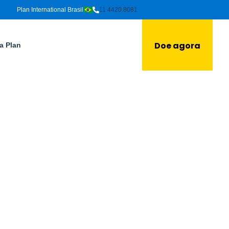
Plan International Brasil
11 4420.8081
Doe agora
a Plan