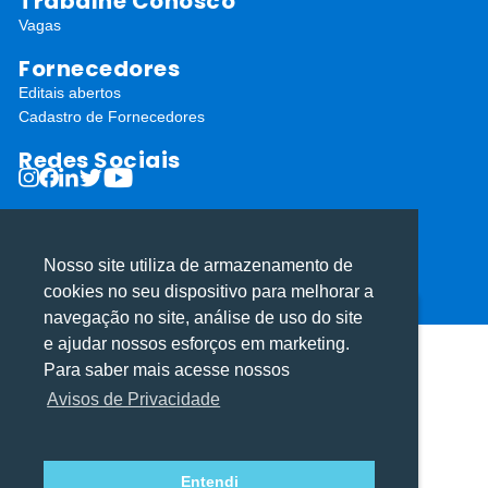
Trabalhe Conosco
Vagas
Fornecedores
Editais abertos
Cadastro de Fornecedores
Redes Sociais
Nosso site utiliza de armazenamento de
cookies no seu dispositivo para melhorar a
ⓒ Todos os direitos reservados I Desenvolvido por
Apiki WordPress
navegação no site, análise de uso do site
Utilizamos cookies para oferecer melhor
Utilizamos cookies para oferecer melhor
e ajudar nossos esforços em marketing.
experiência, melhorar o desempenho, analisar
experiência, melhorar o desempenho, analisar
Para saber mais acesse nossos
como você interage em nosso site e
como você interage em nosso site e
Avisos de Privacidade
personalizar conteúdo.
personalizar conteúdo.
Entendi