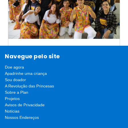
Jovens do Programa Adolescente
Navegue pelo site
Saudável celebram formatura
Doe agora
Protagonismo, empoderamento e cultura dos
Apadrinhe uma criança
jovens marcaram a formatura do programa
Sou doador
saiba mais
financiado pela AstraZeneca, que…
A Revolução das Princesas
Sobre a Plan
Projetos
Avisos de Privacidade
Notícias
Nossos Endereços