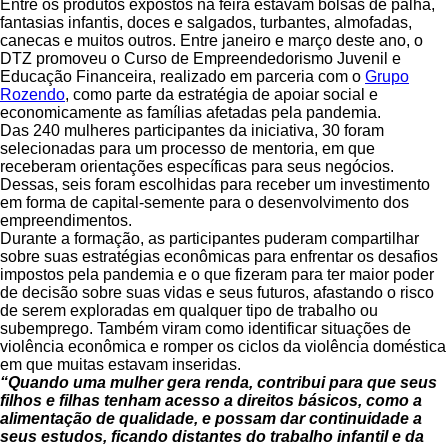
Entre os produtos expostos na feira estavam bolsas de palha,
fantasias infantis, doces e salgados, turbantes, almofadas,
canecas e muitos outros. Entre janeiro e março deste ano, o
DTZ promoveu o Curso de Empreendedorismo Juvenil e
Educação Financeira, realizado em parceria com o
Grupo
Rozendo
, como parte da estratégia de apoiar social e
economicamente as famílias afetadas pela pandemia.
Das 240 mulheres participantes da iniciativa, 30 foram
selecionadas para um processo de mentoria, em que
receberam orientações específicas para seus negócios.
Dessas, seis foram escolhidas para receber um investimento
em forma de capital-semente para o desenvolvimento dos
empreendimentos.
Durante a formação, as participantes puderam compartilhar
sobre suas estratégias econômicas para enfrentar os desafios
impostos pela pandemia e o que fizeram para ter maior poder
de decisão sobre suas vidas e seus futuros, afastando o risco
de serem exploradas em qualquer tipo de trabalho ou
subemprego. Também viram como identificar situações de
violência econômica e romper os ciclos da violência doméstica
em que muitas estavam inseridas.
“Quando uma mulher gera renda, contribui para que seus
filhos e filhas tenham acesso a direitos básicos, como a
alimentação de qualidade, e possam dar continuidade a
seus estudos, ficando distantes do trabalho infantil e da