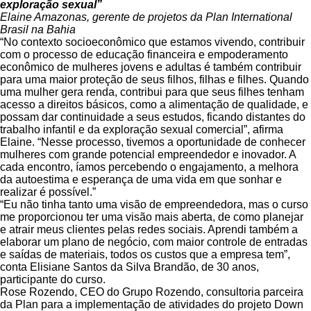
exploração sexual”
Elaine Amazonas, gerente de projetos da Plan International
Brasil na Bahia
“No contexto socioeconômico que estamos vivendo, contribuir
com o processo de educação financeira e empoderamento
econômico de mulheres jovens e adultas é também contribuir
para uma maior proteção de seus filhos, filhas e filhes. Quando
uma mulher gera renda, contribui para que seus filhes tenham
acesso a direitos básicos, como a alimentação de qualidade, e
possam dar continuidade a seus estudos, ficando distantes do
trabalho infantil e da exploração sexual comercial”, afirma
Elaine. “Nesse processo, tivemos a oportunidade de conhecer
mulheres com grande potencial empreendedor e inovador. A
cada encontro, íamos percebendo o engajamento, a melhora
da autoestima e esperança de uma vida em que sonhar e
realizar é possível.”
“Eu não tinha tanto uma visão de empreendedora, mas o curso
me proporcionou ter uma visão mais aberta, de como planejar
e atrair meus clientes pelas redes sociais. Aprendi também a
elaborar um plano de negócio, com maior controle de entradas
e saídas de materiais, todos os custos que a empresa tem”,
conta Elisiane Santos da Silva Brandão, de 30 anos,
participante do curso.
Rose Rozendo, CEO do Grupo Rozendo, consultoria parceira
da Plan para a implementação de atividades do projeto Down