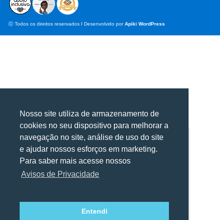
ⓒ Todos os direitos reservados I Desenvolvido por
Apiki WordPress
Nosso site utiliza de armazenamento de
cookies no seu dispositivo para melhorar a
navegação no site, análise de uso do site
Utilizamos cookies para oferecer melhor
Utilizamos cookies para oferecer melhor
e ajudar nossos esforços em marketing.
experiência, melhorar o desempenho, analisar
experiência, melhorar o desempenho, analisar
Para saber mais acesse nossos
como você interage em nosso site e
como você interage em nosso site e
Avisos de Privacidade
personalizar conteúdo.
personalizar conteúdo.
Entendi