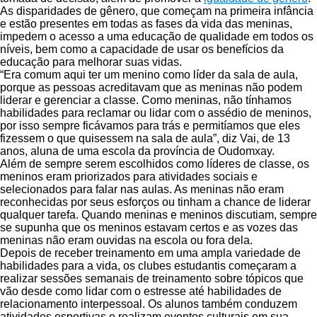
As disparidades de gênero, que começam na primeira infância
e estão presentes em todas as fases da vida das meninas,
impedem o acesso a uma educação de qualidade em todos os
níveis, bem como a capacidade de usar os benefícios da
educação para melhorar suas vidas.
“Era comum aqui ter um menino como líder da sala de aula,
porque as pessoas acreditavam que as meninas não podem
liderar e gerenciar a classe. Como meninas, não tínhamos
habilidades para reclamar ou lidar com o assédio de meninos,
por isso sempre ficávamos para trás e permitíamos que eles
fizessem o que quisessem na sala de aula”, diz Vai, de 13
anos, aluna de uma escola da província de Oudomxay.
Além de sempre serem escolhidos como líderes de classe, os
meninos eram priorizados para atividades sociais e
selecionados para falar nas aulas. As meninas não eram
reconhecidas por seus esforços ou tinham a chance de liderar
qualquer tarefa. Quando meninas e meninos discutiam, sempre
se supunha que os meninos estavam certos e as vozes das
meninas não eram ouvidas na escola ou fora dela.
Depois de receber treinamento em uma ampla variedade de
habilidades para a vida, os clubes estudantis começaram a
realizar sessões semanais de treinamento sobre tópicos que
vão desde como lidar com o estresse até habilidades de
relacionamento interpessoal. Os alunos também conduzem
atividades esportivas e realizam eventos culturais em sua