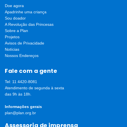
“O mais importante para mim é poder discutir mais coisas com
meus pais, que antes não apoiavam minha educação. Agora,
Doe agora
mudei a opinião deles usando alguns bons conselhos do
Apadrinhe uma criança
treinamento da Plan. Antes do treinamento, eu não tinha ideia
Sou doador
de como convencê-los. Claro, tudo precisa de tempo para
A Revolução das Princesas
mudar, mas essas habilidades para a vida podem nos ajudar
Sobre a Plan
muito”, diz Thern.
Projetos
Avisos de Privacidade
Notícias
Nossos Endereços
Fale com a gente
Tel: 11 4420-8081
Atendimento de segunda à sexta
das 9h às 18h.
Informações gerais
plan@plan.org.br
Assessoria de imprensa