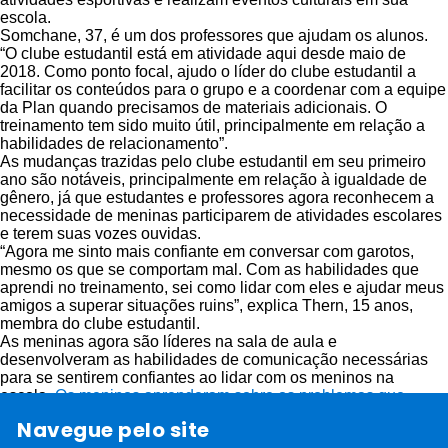
escola.
Somchane, 37, é um dos professores que ajudam os alunos.
“O clube estudantil está em atividade aqui desde maio de
2018. Como ponto focal, ajudo o líder do clube estudantil a
facilitar os conteúdos para o grupo e a coordenar com a equipe
da Plan quando precisamos de materiais adicionais. O
treinamento tem sido muito útil, principalmente em relação a
habilidades de relacionamento”.
As mudanças trazidas pelo clube estudantil em seu primeiro
ano são notáveis, principalmente em relação à igualdade de
gênero, já que estudantes e professores agora reconhecem a
necessidade de meninas participarem de atividades escolares
e terem suas vozes ouvidas.
“Agora me sinto mais confiante em conversar com garotos,
mesmo os que se comportam mal. Com as habilidades que
aprendi no treinamento, sei como lidar com eles e ajudar meus
amigos a superar situações ruins”, explica Thern, 15 anos,
membra do clube estudantil.
As meninas agora são líderes na sala de aula e
desenvolveram as habilidades de comunicação necessárias
para se sentirem confiantes ao lidar com os meninos na
escola.
Os meninos aprenderam sobre os problemas que
afetam as meninas
e entendem que
elas têm direitos
e não
Navegue pelo site
podem ser assediadas.