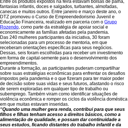
Entre os produtos expostos na feira estavam bolsas de palha,
fantasias infantis, doces e salgados, turbantes, almofadas,
canecas e muitos outros. Entre janeiro e março deste ano, o
DTZ promoveu o Curso de Empreendedorismo Juvenil e
Educação Financeira, realizado em parceria com o
Grupo
Rozendo
, como parte da estratégia de apoiar social e
economicamente as famílias afetadas pela pandemia.
Das 240 mulheres participantes da iniciativa, 30 foram
selecionadas para um processo de mentoria, em que
receberam orientações específicas para seus negócios.
Dessas, seis foram escolhidas para receber um investimento
em forma de capital-semente para o desenvolvimento dos
empreendimentos.
Durante a formação, as participantes puderam compartilhar
sobre suas estratégias econômicas para enfrentar os desafios
impostos pela pandemia e o que fizeram para ter maior poder
de decisão sobre suas vidas e seus futuros, afastando o risco
de serem exploradas em qualquer tipo de trabalho ou
subemprego. Também viram como identificar situações de
violência econômica e romper os ciclos da violência doméstica
em que muitas estavam inseridas.
“Quando uma mulher gera renda, contribui para que seus
filhos e filhas tenham acesso a direitos básicos, como a
alimentação de qualidade, e possam dar continuidade a
seus estudos, ficando distantes do trabalho infantil e da