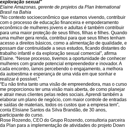
exploração sexual”
Elaine Amazonas, gerente de projetos da Plan International
Brasil na Bahia
“No contexto socioeconômico que estamos vivendo, contribuir
com o processo de educação financeira e empoderamento
econômico de mulheres jovens e adultas é também contribuir
para uma maior proteção de seus filhos, filhas e filhes. Quando
uma mulher gera renda, contribui para que seus filhes tenham
acesso a direitos básicos, como a alimentação de qualidade, e
possam dar continuidade a seus estudos, ficando distantes do
trabalho infantil e da exploração sexual comercial”, afirma
Elaine. “Nesse processo, tivemos a oportunidade de conhecer
mulheres com grande potencial empreendedor e inovador. A
cada encontro, íamos percebendo o engajamento, a melhora
da autoestima e esperança de uma vida em que sonhar e
realizar é possível.”
“Eu não tinha tanto uma visão de empreendedora, mas o curso
me proporcionou ter uma visão mais aberta, de como planejar
e atrair meus clientes pelas redes sociais. Aprendi também a
elaborar um plano de negócio, com maior controle de entradas
e saídas de materiais, todos os custos que a empresa tem”,
conta Elisiane Santos da Silva Brandão, de 30 anos,
participante do curso.
Rose Rozendo, CEO do Grupo Rozendo, consultoria parceira
da Plan para a implementação de atividades do projeto Down