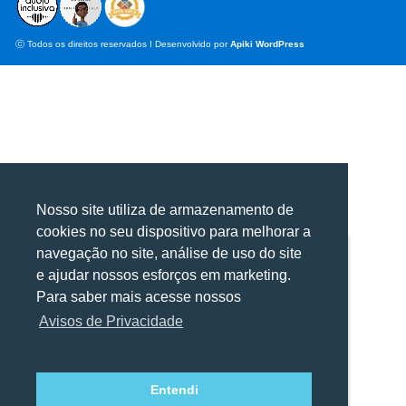
ⓒ Todos os direitos reservados I Desenvolvido por
Apiki WordPress
Nosso site utiliza de armazenamento de
cookies no seu dispositivo para melhorar a
navegação no site, análise de uso do site
Utilizamos cookies para oferecer melhor
Utilizamos cookies para oferecer melhor
e ajudar nossos esforços em marketing.
experiência, melhorar o desempenho, analisar
experiência, melhorar o desempenho, analisar
Para saber mais acesse nossos
como você interage em nosso site e
como você interage em nosso site e
Avisos de Privacidade
personalizar conteúdo.
personalizar conteúdo.
Entendi