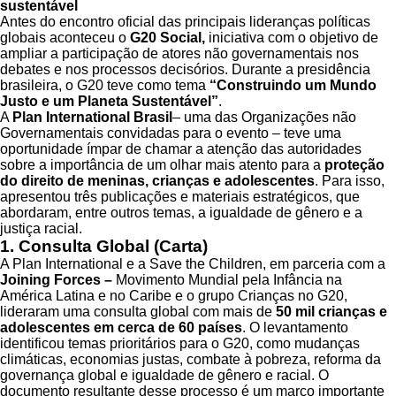
sustentável
Antes do encontro oficial das principais lideranças políticas
globais aconteceu o
G20 Social,
iniciativa com o objetivo de
ampliar a participação de atores não governamentais nos
debates e nos processos decisórios. Durante a presidência
brasileira, o G20 teve como tema
“Construindo um Mundo
Justo e um Planeta Sustentável”
.
A
Plan International Brasil
– uma das Organizações não
Governamentais convidadas para o evento – teve uma
oportunidade ímpar de chamar a atenção das autoridades
sobre a importância de um olhar mais atento para a
proteção
do direito de meninas, crianças e adolescentes
. Para isso,
apresentou três publicações e materiais estratégicos, que
abordaram, entre outros temas, a igualdade de gênero e a
justiça racial.
1. Consulta Global (Carta)
A Plan International e a Save the Children, em parceria com a
Joining Forces –
Movimento Mundial pela Infância na
América Latina e no Caribe
e o grupo Crianças no G20,
lideraram uma consulta global com mais de
50 mil crianças e
adolescentes em cerca de 60 países
. O levantamento
identificou temas prioritários para o G20, como mudanças
climáticas, economias justas, combate à pobreza, reforma da
governança global e igualdade de gênero e racial. O
documento resultante desse processo é um marco importante