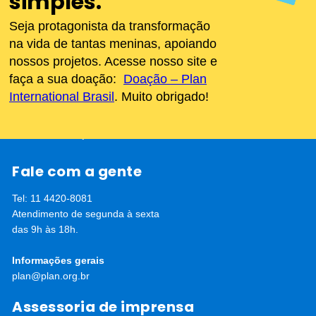
simples.
Doe agora
Seja protagonista da transformação
Apadrinhe uma criança
Sou doador
na vida de tantas meninas, apoiando
A Revolução das Princesas
nossos projetos. Acesse nosso site e
Sobre a Plan
faça a sua doação:
Doação – Plan
Projetos
International Brasil
. Muito obrigado!
Avisos de Privacidade
Notícias
Nossos Endereços
Fale com a gente
Tel: 11 4420-8081
Atendimento de segunda à sexta
das 9h às 18h.
Informações gerais
plan@plan.org.br
Assessoria de imprensa