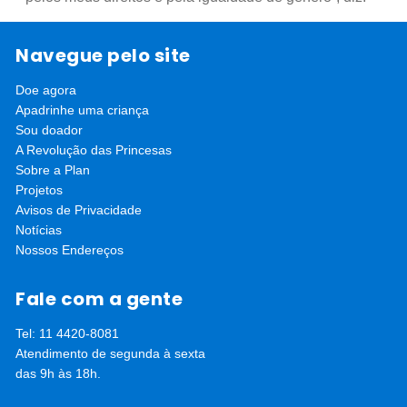
A Plan International acredita que meninas cheias de
Navegue pelo site
sonhos, força de vontade e que recebem
oportunidades são capazes de fazer a diferença,
Doe agora
compartilhando com outras jovens, irmãs, amigas seus
Apadrinhe uma criança
aprendizados e impulsionando cada vez mais a
Sou doador
mudança. Meninas estimuladas a serem líderes são
A Revolução das Princesas
capazes de transformar a sociedade. Um mundo
Sobre a Plan
Projetos
melhor para as meninas é um mundo melhor para
Avisos de Privacidade
todas as pessoas.
Notícias
Nossos Endereços
Fale com a gente
Tel: 11 4420-8081
Atendimento de segunda à sexta
das 9h às 18h.