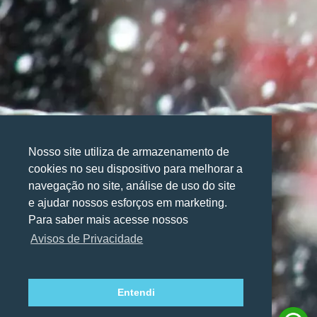
Nosso site utiliza de armazenamento de
cookies no seu dispositivo para melhorar a
navegação no site, análise de uso do site
Utilizamos cookies para oferecer melhor
Utilizamos cookies para oferecer melhor
e ajudar nossos esforços em marketing.
experiência, melhorar o desempenho, analisar
experiência, melhorar o desempenho, analisar
Para saber mais acesse nossos
como você interage em nosso site e
como você interage em nosso site e
Avisos de Privacidade
personalizar conteúdo.
personalizar conteúdo.
Entendi
Recusar Cookies
Recusar Cookies
Aceitar Cookies
Aceitar Cookies