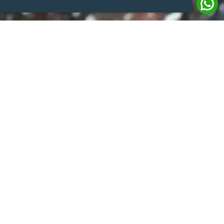
ÁGUA POTÁVEL PARA
COMUNIDADES VULNERÁVEIS
R$
95,00
A água potável é uma necessidade básica que ainda
não é acessível a muitas comunidades em nosso país.
Com o seu presente, evitamos a propagação de
doenças e proporcionamos uma vida mais saudável
para as crianças.
O QUE SERÁ FEITO COM O SEU PRESENTE
Muitas famílias fazem, diariamente, uma longa
caminhada até o poço de água mais próximo, e muitas