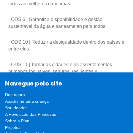
todas as mulheres e meninas;
· ODS 6 | Garantir a disponibilidade e gestão
sustentável da água e saneamento para todos;
· ODS 10 | Reduzir a desigualdade dentro dos países e
entre eles;
· ODS 11 | Tornar as cidades e os assentamentos
humanos inclusivos, seguros, resilientes e
sustentáveis;
Navegue pelo site
· ODS 12 | Assegurar padrões de produção e de
Doe agora
consumo sustentáveis.
Apadrinhe uma criança
Sou doador
A Revolução das Princesas
O Água, Saúde e Vida tem o financiamento do Norma
Sobre a Plan
Group, da Foundation Center e da Plan International
Projetos
Alemanha.