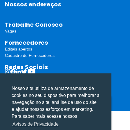
Nossos endereços
Trabalhe Conosco
Vagas
Fornecedores
Editais abertos
Cadastro de Fornecedores
Redes Sociais
Nosso site utiliza de armazenamento de
cookies no seu dispositivo para melhorar a
navegação no site, análise de uso do site
Utilizamos cookies para oferecer melhor
Utilizamos cookies para oferecer melhor
ⓒ Todos os direitos reservados I Desenvolvido por
Apiki WordPress
e ajudar nossos esforços em marketing.
experiência, melhorar o desempenho, analisar
experiência, melhorar o desempenho, analisar
Para saber mais acesse nossos
como você interage em nosso site e
como você interage em nosso site e
Avisos de Privacidade
personalizar conteúdo.
personalizar conteúdo.