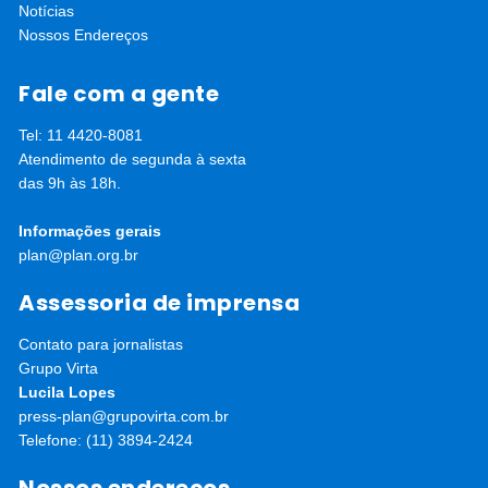
Notícias
Instituto Árvores Vivas para Conservação e Cultura
Nossos Endereços
Ambiental, Instituto Jô Clemente e Rede Nacional
Primeira Infância (RNPI), Orygen, ItotheN e Catalyst
Fale com a gente
2030.
Tel: 11 4420-8081
Atendimento de segunda à sexta
das 9h às 18h.
Informações gerais
plan@plan.org.br
Assessoria de imprensa
Contato para jornalistas
Grupo Virta
Lucila Lopes
press-plan@grupovirta.com.br
Telefone: (11) 3894-2424
Nossos endereços