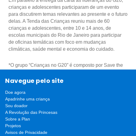
Em paralelo à entrega da carta às lideranças do G20,
crianças e adolescentes participaram de um evento
para discutirem temas relevantes ao presente e o futuro
delas. A Tenda das Crianças reuniu mais de 60
crianças e adolescentes, entre 10 e 14 anos, de
escolas municipais do Rio de Janeiro para participar
de oficinas temáticas com foco em mudanças
climáticas, saúde mental e economia do cuidado.
*O grupo “Crianças no G20” é composto por Save the
Children, Plan International, Instituto Alana, ANDI –
Navegue pelo site
Comunicação e Direitos, Childhood, FamilyTalks,
Fundação José Luiz Egydio Setúbal, Instituto
Doe agora
Promundo, Fundação Maria Cecilia Souto Vidigal,
Apadrinhe uma criança
Centro Internacional de Estudos e Pesquisas sobre a
Sou doador
Infância (CIESPI/PUC-Rio), Coalizão Brasileira pelo
A Revolução das Princesas
Fim da Violência contra Crianças e Adolescentes,
Sobre a Plan
Associação pela Saúde Emocional de Crianças
Projetos
(ASEc+), Soulbeegood, Vertentes – Ecossistema de
Avisos de Privacidade
Saúde Mental, Global Mental Health Action Network,