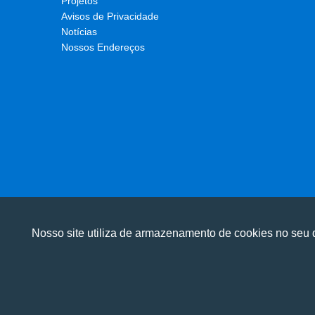
Projetos
Avisos de Privacidade
Notícias
Nossos Endereços
Nosso site utiliza de armazenamento de cookies no seu d
Utilizamos cookies para oferecer melhor 
Utilizamos cookies para oferecer melhor 