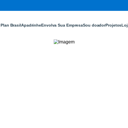
Plan Brasil
Apadrinhe
Envolva Sua Empresa
Sou doador
Projetos
Loj