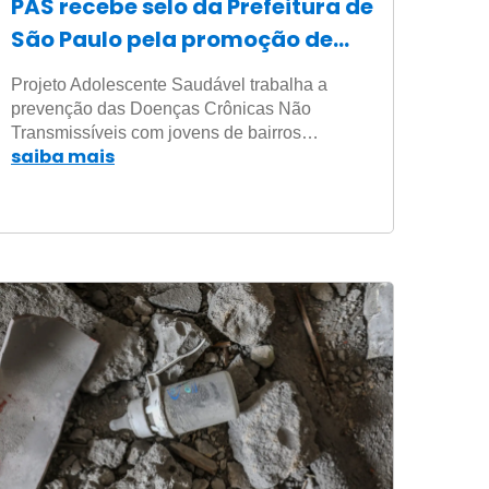
PAS recebe selo da Prefeitura de
São Paulo pela promoção de
Direitos Humanos e Diversidade
Projeto Adolescente Saudável trabalha a
prevenção das Doenças Crônicas Não
Transmissíveis com jovens de bairros…
saiba mais