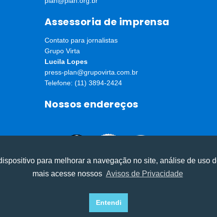
plan@plan.org.br
Assessoria de imprensa
Contato para jornalistas
Grupo Virta
Lucila Lopes
press-plan@grupovirta.com.br
Telefone: (11) 3894-2424
Nossos endereços
ispositivo para melhorar a navegação no site, análise de uso d
mais acesse nossos
Avisos de Privacidade
experiência, melhorar o desempenho, analisar como você intera
experiência, melhorar o desempenho, analisar como você intera
ⓒ Todos os direitos reservados I Desenvolvido por
Apiki WordPress
Recusar Cookies
Recusar Cookies
Aceitar Cookies
Aceitar Cookies
Entendi