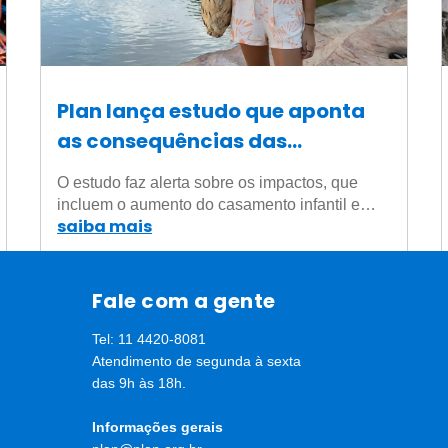
Plan lança estudo que aponta
as consequências das
mudanças climáticas para a
O estudo faz alerta sobre os impactos, que
vida e a educação das meninas
incluem o aumento do casamento infantil e…
saiba mais
Fale com a gente
Tel: 11 4420-8081
Atendimento de segunda à sexta
das 9h às 18h.
Informações gerais