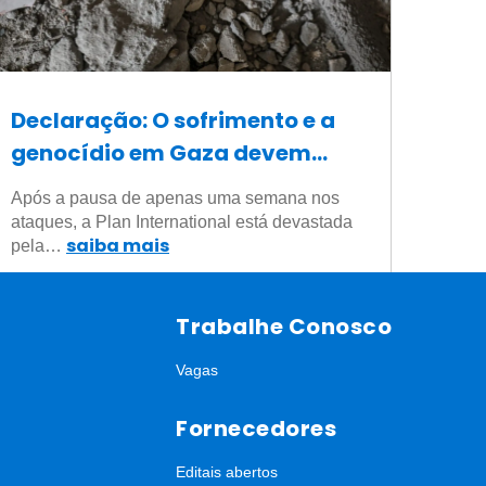
Declaração: O sofrimento e a
genocídio em Gaza devem
parar agora
Após a pausa de apenas uma semana nos
ataques, a Plan International está devastada
saiba mais
pela…
Trabalhe Conosco
Vagas
Fornecedores
Editais abertos