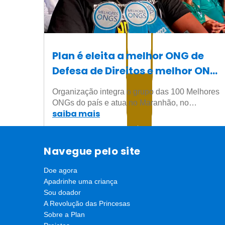
Plan é eleita a melhor ONG de
Defesa de Direitos e melhor ONG
do Maranhão
Organização integra o grupo das 100 Melhores
ONGs do país e atua no Maranhão, no…
saiba mais
Navegue pelo site
Doe agora
Apadrinhe uma criança
Sou doador
A Revolução das Princesas
Sobre a Plan