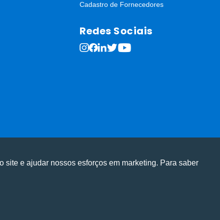
Cadastro de Fornecedores
Redes Sociais
o site e ajudar nossos esforços em marketing. Para saber
ge em nosso site e personalizar conteúdo.
ge em nosso site e personalizar conteúdo.