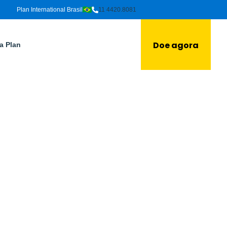
Plan International Brasil
11 4420.8081
Doe agora
a Plan