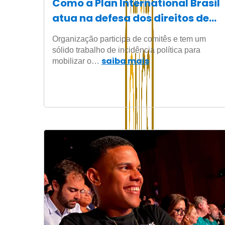
Como a Plan International Brasil
atua na defesa dos direitos de
crianças e adolescentes
Organização participa de comitês e tem um
sólido trabalho de incidência política para
saiba mais
mobilizar o…