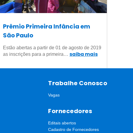
Prêmio Primeira Infância em
São Paulo
Estão abertas a partir de 01 de agosto de 2019
saiba mais
as inscrições para a primeira…
Trabalhe Conosco
Vagas
Fornecedores
Editais abertos
Cadastro de Fornecedores