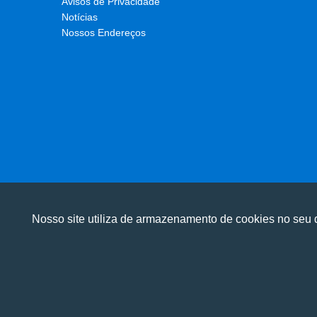
Avisos de Privacidade
Notícias
Nossos Endereços
Nosso site utiliza de armazenamento de cookies no seu d
Utilizamos cookies para oferecer melhor 
Utilizamos cookies para oferecer melhor 