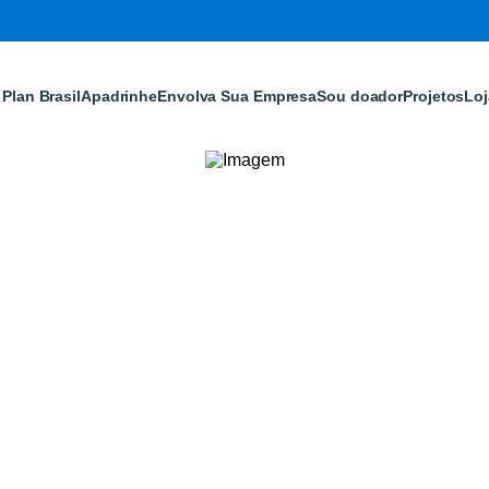
Plan Brasil
Apadrinhe
Envolva Sua Empresa
Sou doador
Projetos
Loj