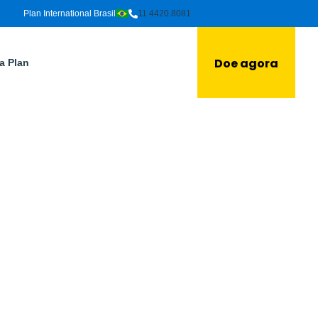
Plan International Brasil
11 4420.8081
Doe agora
a Plan