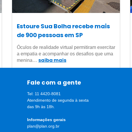
Estoure Sua Bolha recebe mais
de 900 pessoas em SP
Óculos de realidade virtual permitiram exercitar
a empatia e acompanhar os desafios que uma
saiba mais
menina…
Fale com a gente
Tel: 11 4420-8081
Atendimento de segunda à sexta
das 9h às 18h.
Informações gerais
plan@plan.org.br