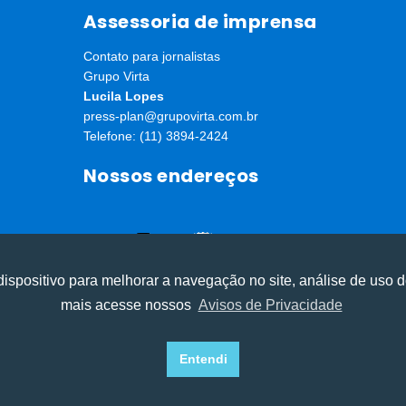
Assessoria de imprensa
Contato para jornalistas
Grupo Virta
Lucila Lopes
press-plan@grupovirta.com.br
Telefone: (11) 3894-2424
Nossos endereços
ispositivo para melhorar a navegação no site, análise de uso d
mais acesse nossos
Avisos de Privacidade
experiência, melhorar o desempenho, analisar como você intera
experiência, melhorar o desempenho, analisar como você intera
ⓒ Todos os direitos reservados I Desenvolvido por
Apiki WordPress
Recusar Cookies
Recusar Cookies
Aceitar Cookies
Aceitar Cookies
Entendi