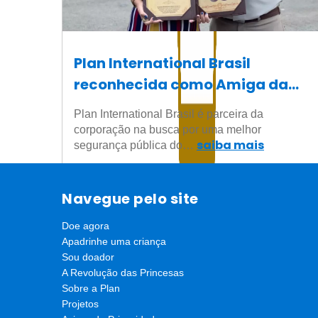
Plan International Brasil
reconhecida como Amiga da
Polícia Militar da Bahia
Plan International Brasil é parceira da
corporação na busca por uma melhor
saiba mais
segurança pública do…
Navegue pelo site
Doe agora
Apadrinhe uma criança
Sou doador
A Revolução das Princesas
Sobre a Plan
Projetos