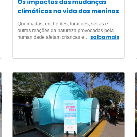
Os impactos das mudanças
climáticas na vida das meninas
Queimadas, enchentes, furacões, secas e
outras reações da natureza provocadas pela
saiba mais
humanidade afetam crianças e…