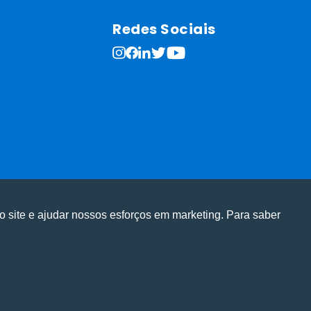
Redes Sociais
o site e ajudar nossos esforços em marketing. Para saber
ge em nosso site e personalizar conteúdo.
ge em nosso site e personalizar conteúdo.