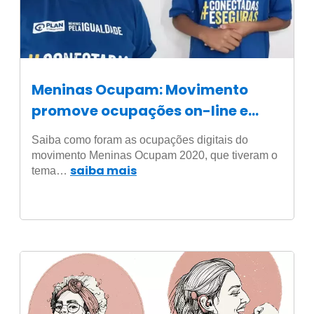
Meninas Ocupam: Movimento
promove ocupações on-line e
discussões sobre segurança nas
Saiba como foram as ocupações digitais do
redes sociais
movimento Meninas Ocupam 2020, que tiveram o
saiba mais
tema…