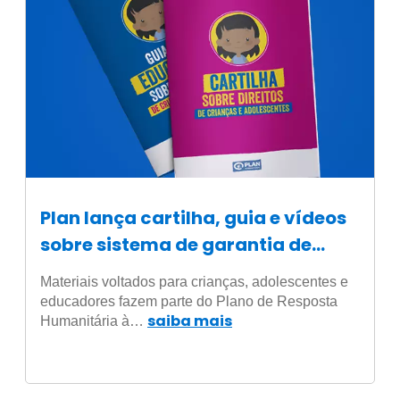
Plan lança cartilha, guia e vídeos
sobre sistema de garantia de
direitos de crianças e
Materiais voltados para crianças, adolescentes e
adolescentes
educadores fazem parte do Plano de Resposta
saiba mais
Humanitária à…