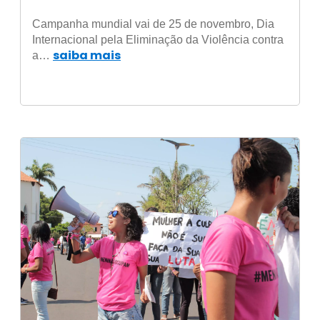
Violência de Gênero com foco no
Campanha mundial vai de 25 de novembro, Dia
combate ao assédio on-line
Internacional pela Eliminação da Violência contra
saiba mais
a…