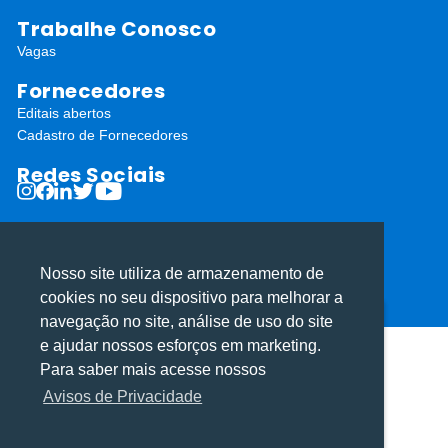
Trabalhe Conosco
Vagas
Fornecedores
Editais abertos
Cadastro de Fornecedores
Redes Sociais
Nosso site utiliza de armazenamento de
cookies no seu dispositivo para melhorar a
ⓒ Todos os direitos reservados I Desenvolvido por
Apiki WordPress
navegação no site, análise de uso do site
Utilizamos cookies para oferecer melhor
Utilizamos cookies para oferecer melhor
e ajudar nossos esforços em marketing.
experiência, melhorar o desempenho, analisar
experiência, melhorar o desempenho, analisar
Para saber mais acesse nossos
como você interage em nosso site e
como você interage em nosso site e
Avisos de Privacidade
personalizar conteúdo.
personalizar conteúdo.