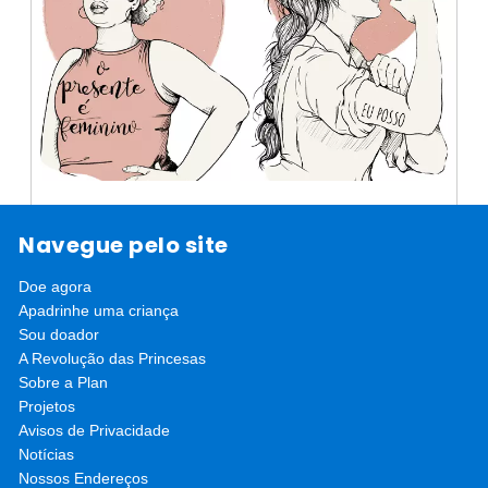
Aceleradora da Igualdade oferece
Navegue pelo site
recursos para jovens ativistas.
Doe agora
Inscreva-se!
Plataforma da Plan tem oportunidades de
Apadrinhe uma criança
financiamento, ferramentas de aprendizagem e
Sou doador
saiba mais
uma comunidade on-line para…
A Revolução das Princesas
Sobre a Plan
Projetos
Avisos de Privacidade
Notícias
Nossos Endereços