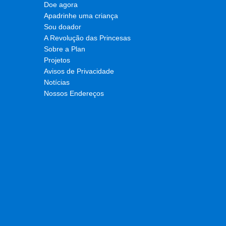
Convocamos as autoridades ucranianas, os países de trânsito
Doe agora
princípio humanitário da humanidade e a rejeitarem qualquer f
Apadrinhe uma criança
Stephen Omollo, Diretor Global da Plan International
Sou doador
A Revolução das Princesas
Sobre a Plan
Projetos
Avisos de Privacidade
Notícias
Nossos Endereços