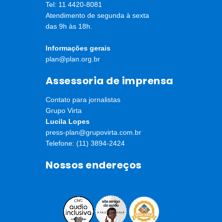
 e de acolhimento, as organizações que fornecem ajuda humani
Tel: 11 4420-8081
orma de discriminação contra as populações afetadas.”
Atendimento de segunda à sexta
das 9h às 18h.
Informações gerais
plan@plan.org.br
Assessoria de imprensa
Contato para jornalistas
Grupo Virta
Lucila Lopes
press-plan@grupovirta.com.br
Telefone: (11) 3894-2424
Nossos endereços