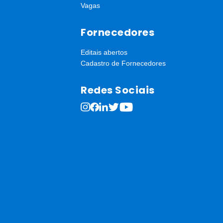
tária e a população em geral a se comprometerem com o
Vagas
Fornecedores
Editais abertos
Cadastro de Fornecedores
Redes Sociais