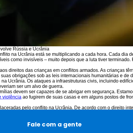
nvolve Rússia e Ucrânia
flito na Ucrânia está se multiplicando a cada hora. Cada dia de 
veis como invisíveis – muito depois que a luta tiver terminado.
os direitos das crianças em conflitos armados. As crianças tê
ar suas obrigações sob as leis internacionais humanitárias e d
 na Ucrânia. Os ataques a infraestruturas civis, incluindo edif
everiam ser um alvo de guerra.
s famílias devem ser capazes de se abrigar em segurança. Est
 violência
ao fugirem de suas casas e em alguns postos de fro
laceradas pelo conflito na Ucrânia. De acordo com o direito in
 religião, país de origem, sexo, idade, capacidade, orientação s
Fale com a gente
, Romênia e Polônia para avaliar a melhor forma de apoiar as 
dia para garantir que haja assistência imediata para as criança