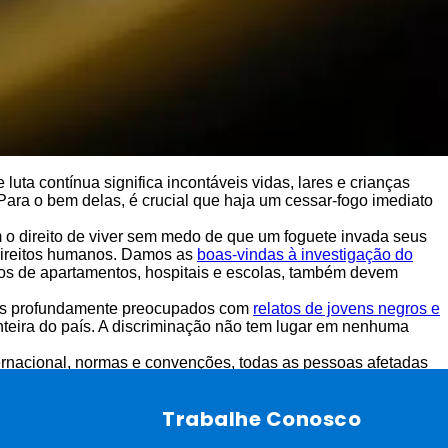
luta contínua significa incontáveis vidas, lares e crianças
 Para o bem delas, é crucial que haja um cessar-fogo imediato
m o direito de viver sem medo de que um foguete invada seus
e direitos humanos. Damos as
boas-vindas à investigação do
ícios de apartamentos, hospitais e escolas, também devem
amos profundamente preocupados com
relatos de jovens negros e
nteira do país. A discriminação não tem lugar em nenhuma
ternacional, normas e convenções, todas as pessoas afetadas
exual ou outras diferenças. O tratamento nas fronteiras deve ser
Trabalhe Conosco
crianças e suas famílias. Atuaremos em parceria com as
s e suas famílias quando atravessarem a fronteira da Ucrânia.