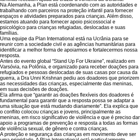
Na Alemanha, a Plan está coordenando com as autoridades e
trabalhando com parceiros na proteção infantil para fornecer
espaços e atividades preparados para crianças. Além disso,
estamos atuando para fornecer apoio psicossocial e
psicológico para crianças refugiadas, deslocadas e suas
famílias.
Uma equipe da Plan International está na Ucrânia para se
reunir com a sociedade civil e as agências humanitárias para
identificar a melhor forma de apoiarmos e fortalecermos nossa
resposta.
Antes do evento global “Stand Up For Ukraine”, realizado em
Varsóvia, na Polônia, e organizado para receber doações para
refugiados e pessoas deslocadas de suas casas por causa da
guerra, a Dra Unni Krishnan pediu aos doadores que priorizem
as necessidades das crianças, especialmente das meninas,
em suas decisões de doações.
Ela afirma que “garantir as doações flexíveis dos doadores é
fundamental para garantir que a resposta possa se adaptar a
uma situação que está mudando diariamente”. Ela explica que
o conflito colocou crianças e jovens, principalmente as
meninas, em risco significativo de violência e que é preciso dar
apoio a programas de prevenção e resposta a todas as formas
de violência sexual, de gênero e contra crianças.
A proteção e segurança das crianças em movimento deve ser
uma prioridade. A Plan International está particularmente