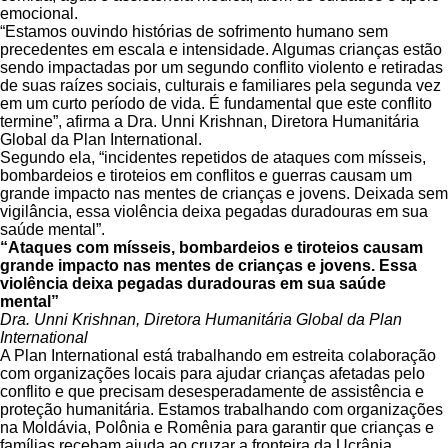
emocional.
“Estamos ouvindo histórias de sofrimento humano sem
precedentes em escala e intensidade. Algumas crianças estão
sendo impactadas por um segundo conflito violento e retiradas
de suas raízes sociais, culturais e familiares pela segunda vez
em um curto período de vida. É fundamental que este conflito
termine”, afirma a Dra. Unni Krishnan, Diretora Humanitária
Global da Plan International.
Segundo ela, “incidentes repetidos de ataques com mísseis,
bombardeios e tiroteios em conflitos e guerras causam um
grande impacto nas mentes de crianças e jovens. Deixada sem
vigilância, essa violência deixa pegadas duradouras em sua
saúde mental”.
“Ataques com mísseis, bombardeios e tiroteios causam
grande impacto nas mentes de crianças e jovens. Essa
violência deixa pegadas duradouras em sua saúde
mental”
Dra. Unni Krishnan, Diretora Humanitária Global da Plan
International
A Plan International está trabalhando em estreita colaboração
com organizações locais para ajudar crianças afetadas pelo
conflito e que precisam desesperadamente de assistência e
proteção humanitária. Estamos trabalhando com organizações
na Moldávia, Polônia e Romênia para garantir que crianças e
famílias recebam ajuda ao cruzar a fronteira da Ucrânia.