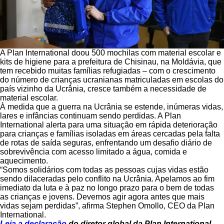
A Plan International doou 500 mochilas com material escolar e
kits de higiene para a prefeitura de Chisinau, na Moldávia, que
tem recebido muitas famílias refugiadas – com o crescimento
do número de crianças ucranianas matriculadas em escolas do
país vizinho da Ucrânia, cresce também a necessidade de
material escolar.
À medida que a guerra na Ucrânia se estende, inúmeras vidas,
lares e infâncias continuam sendo perdidas. A Plan
International alerta para uma situação em rápida deterioração
para crianças e famílias isoladas em áreas cercadas pela falta
de rotas de saída seguras, enfrentando um desafio diário de
sobrevivência com acesso limitado a água, comida e
aquecimento.
“Somos solidários com todas as pessoas cujas vidas estão
sendo dilaceradas pelo conflito na Ucrânia. Apelamos ao fim
imediato da luta e à paz no longo prazo para o bem de todas
as crianças e jovens. Devemos agir agora antes que mais
vidas sejam perdidas”, afirma Stephen Omollo, CEO da Plan
International.
Leia a declaração
do diretor global da Plan International,