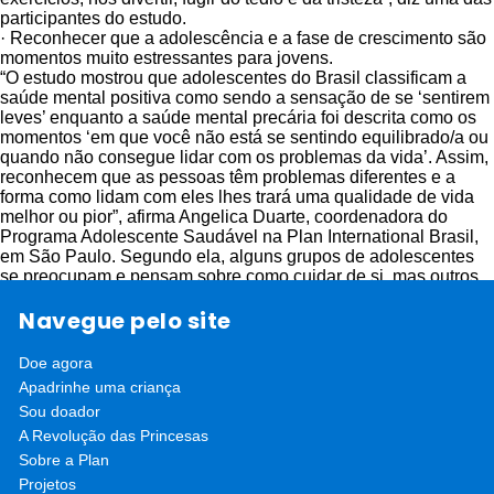
participantes do estudo.
· Reconhecer que a adolescência e a fase de crescimento são
momentos muito estressantes para jovens.
“O estudo mostrou que adolescentes do Brasil classificam a
saúde mental positiva como sendo a sensação de se ‘sentirem
leves’ enquanto a saúde mental precária foi descrita como os
momentos ‘em que você não está se sentindo equilibrado/a ou
quando não consegue lidar com os problemas da vida’. Assim,
reconhecem que as pessoas têm problemas diferentes e a
forma como lidam com eles lhes trará uma qualidade de vida
melhor ou pior”, afirma Angelica Duarte, coordenadora do
Programa Adolescente Saudável na Plan International Brasil,
em São Paulo. Segundo ela, alguns grupos de adolescentes
se preocupam e pensam sobre como cuidar de si, mas outros
adotam uma atitude de viver o agora, “usando drogas, álcool,
Navegue pelo site
etc.”.
Para abordar a saúde mental e a saúde em geral de jovens,
desde 2010, o Programa Adolescente Saudável já treinou mais
Doe agora
de 1 mil educadores pares no Brasil, divulgando informações
Apadrinhe uma criança
de saúde sobre a prevenção de doenças crônicas não
Sou doador
transmissíveis (DCNTs) e fatores de risco. Os educadores
pares treinados multiplicaram seus conhecimentos para mais
A Revolução das Princesas
de 130 mil jovens com informações de saúde, contribuindo
Sobre a Plan
para mudanças comportamentais sustentáveis. O programa
Projetos