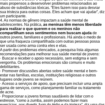
mais propensos a desenvolver problemas relacionados ao
abuso de substâncias tóxicas. “Eles fazem isso para desviar
sua tristeza para outras coisas. Eles acham que vai ajudar”, diz
um participante.
4. As normas de gênero impactam a saúde mental de
adolescentes. Na prática,
as meninas têm menos liberdade
para realizar o que querem e os meninos não
compartilham seus sentimentos nem buscam ajuda
de
outros jovens, familiares e profissionais. Há ainda o medo de
que uma fraqueza compartilhada com outras pessoas possa
ser usada como arma contra eles e elas.
A partir dos problemas elencados, a pesquisa lista algumas
recomendações para melhorar sua saúde mental de jovens:
· Buscar e receber o apoio necessário, sem estigma e sem
vergonha. Os problemas emocionais são comuns e muito
debilitantes.
· Promover discussões abertas sobre saúde mental e bem-
estar nas famílias, escolas, instituições religiosas e outros
lugares onde jovens se reúnem.
· Acesso a serviços de apoio, que precisam incluir uma ampla
gama de serviços, como planejamento familiar ou tratamento
de acne.
· Proporcionar a jovens formas saudáveis de lidar com o
estresse, “como a zumba, assim podemos fazer mais
exercícios, nos divertir, fugir do tédio e da tristeza”, diz uma das