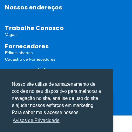
Nossos endereços
Trabalhe Conosco
Vagas
Fornecedores
Editais abertos
Cadastro de Fornecedores
Redes Sociais
Nosso site utiliza de armazenamento de
cookies no seu dispositivo para melhorar a
navegação no site, análise de uso do site
Utilizamos cookies para oferecer melhor
Utilizamos cookies para oferecer melhor
e ajudar nossos esforços em marketing.
experiência, melhorar o desempenho, analisar
experiência, melhorar o desempenho, analisar
ⓒ Todos os direitos reservados I Desenvolvido por
Apiki WordPress
Para saber mais acesse nossos
como você interage em nosso site e
como você interage em nosso site e
Avisos de Privacidade
personalizar conteúdo.
personalizar conteúdo.