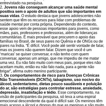
entrevistado na pesquisa.
2.
Jovens não conseguem alcançar uma saúde mental
positiva sem o apoio de adultos que são importantes em
suas vidas
. O estudo destaca que jovens adolescentes não
sentem que têm os recursos para lidar com problemas de
saúde mental por conta própria. Dependendo do contexto,
esse apoio vem de pessoas importantes para jovens, como
mães, pais, professores e professoras, além de lideranças
comunitárias. É mais provável que procurem o apoio das
famílias no Brasil, de seus pares no Quênia e de ONGs ou de
pares na Índia. “É difícil. Você pode até sentir vontade de falar,
mas os jovens não querem falar. Dizem que você é um
‘maricas’ se quiser conversar, e não tenho com quem
conversar, apenas um amigo, que me impediu de me matar
uma vez. Eu não falo muito com meus pais, porque eles não
aceitam muito, então eu não falo nada, para a gente não
brigar”, afirma outro menino participante.
3.
Os comportamentos de risco para Doenças Crônicas
Não Transmissíveis (DCNTs), tabagismo, uso nocivo do
álcool, sedentarismo, dietas pouco saudáveis e poluição
do ar, são estratégias para controlar estresse, ansiedade,
depressão, insatisfação e tédio
. Esse comportamento, na
visão de participantes da pesquisa, só leva a uma espiral
emocional descendente da qual é difícil sair. Os meninos têm
mais acesso a álcool e drogas do que as meninas e são muito