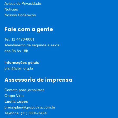
também alcançou mais de 4 milhões de jovens por meio de
Avisos de Privacidade
conteúdos em redes sociais e campanhas de conscientização.
Notícias
Nossos Endereços
Fale com a gente
Tel: 11 4420-8081
Atendimento de segunda à sexta
das 9h às 18h.
Informações gerais
plan@plan.org.br
Assessoria de imprensa
Contato para jornalistas
Grupo Virta
Lucila Lopes
press-plan@grupovirta.com.br
Telefone: (11) 3894-2424