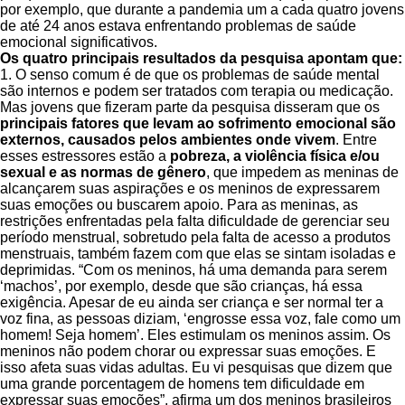
por exemplo, que durante a pandemia um a cada quatro jovens
de até 24 anos estava enfrentando problemas de saúde
emocional significativos.
Os quatro principais resultados da pesquisa apontam que:
1. O senso comum é de que os problemas de saúde mental
são internos e podem ser tratados com terapia ou medicação.
Mas jovens que fizeram parte da pesquisa disseram que os
principais fatores que levam ao sofrimento emocional são
externos, causados pelos ambientes onde vivem
. Entre
esses estressores estão a
pobreza, a violência física e/ou
sexual e as normas de gênero
, que impedem as meninas de
alcançarem suas aspirações e os meninos de expressarem
suas emoções ou buscarem apoio. Para as meninas, as
restrições enfrentadas pela falta dificuldade de gerenciar seu
período menstrual, sobretudo pela falta de acesso a produtos
menstruais, também fazem com que elas se sintam isoladas e
deprimidas. “Com os meninos, há uma demanda para serem
‘machos’, por exemplo, desde que são crianças, há essa
exigência. Apesar de eu ainda ser criança e ser normal ter a
voz fina, as pessoas diziam, ‘engrosse essa voz, fale como um
homem! Seja homem’. Eles estimulam os meninos assim. Os
meninos não podem chorar ou expressar suas emoções. E
isso afeta suas vidas adultas. Eu vi pesquisas que dizem que
uma grande porcentagem de homens tem dificuldade em
expressar suas emoções”, afirma um dos meninos brasileiros