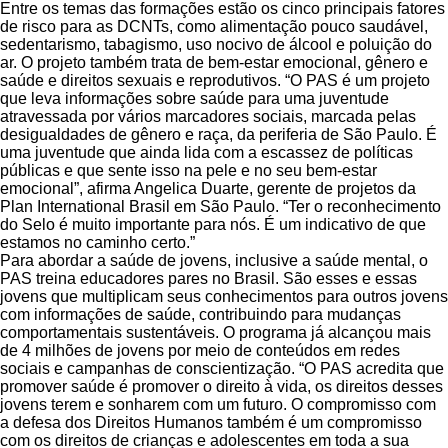
Entre os temas das formações estão os cinco principais fatores
de risco para as DCNTs, como alimentação pouco saudável,
sedentarismo, tabagismo, uso nocivo de álcool e poluição do
ar. O projeto também trata de bem-estar emocional, gênero e
saúde e direitos sexuais e reprodutivos. “O PAS é um projeto
que leva informações sobre saúde para uma juventude
atravessada por vários marcadores sociais, marcada pelas
desigualdades de gênero e raça, da periferia de São Paulo. É
uma juventude que ainda lida com a escassez de políticas
públicas e que sente isso na pele e no seu bem-estar
emocional”, afirma Angelica Duarte, gerente de projetos da
Plan International Brasil em São Paulo. “Ter o reconhecimento
do Selo é muito importante para nós. É um indicativo de que
estamos no caminho certo.”
Para abordar a saúde de jovens, inclusive a saúde mental, o
PAS treina educadores pares no Brasil. São esses e essas
jovens que multiplicam seus conhecimentos para outros jovens
com informações de saúde, contribuindo para mudanças
comportamentais sustentáveis. O programa já alcançou mais
de 4 milhões de jovens por meio de conteúdos em redes
sociais e campanhas de conscientização. “O PAS acredita que
promover saúde é promover o direito à vida, os direitos desses
jovens terem e sonharem com um futuro. O compromisso com
a defesa dos Direitos Humanos também é um compromisso
com os direitos de crianças e adolescentes em toda a sua