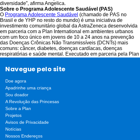
diversidade”, afirma Angelica.
Sobre o Programa Adolescente Saudável (PAS)
O
Programa Adolescente Saudável
(chamado de PAS no
Brasil e de YHP no resto do mundo) é uma iniciativa de
investimento comunitário global da AstraZeneca desenvolvida
em parceria com a Plan International em ambientes urbanos
com um foco único em jovens de 10 a 24 anos na prevenção
das Doenças Crônicas Não Transmissíveis (DCNTs) mais
comuns: câncer, diabetes, doenças cardíacas, doenças
respiratórias e saúde mental. Executado em parceria pela Plan
International e pelo UNICEF com base em pesquisas da
Escola de Saúde Pública Johns Hopkins Bloomberg, o PAS
Navegue pelo site
combina programas de âmbito local, pesquisa e advocacy
direcionado aos fatores de risco, como tabagismo, uso nocivo
Doe agora
do álcool, sedentarismo, dietas pouco saudáveis e exposição à
poluição do ar, que podem levar a DCNTs na vida adulta.
Apadrinhe uma criança
Desde 2010, a Plan International implementa o PAS no Brasil,
Sou doador
Colômbia, Egito, Índia, Indonésia, Mianmar, Quênia, Reino
A Revolução das Princesas
Unido, Tailândia, Vietnã e Zâmbia.
Sobre a Plan
Projetos
Avisos de Privacidade
Notícias
Nossos Endereços