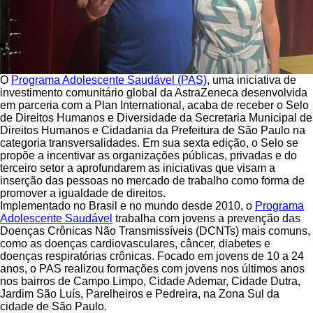
O
Programa Adolescente Saudável (PAS)
, uma iniciativa de
investimento comunitário global da AstraZeneca desenvolvida
em parceria com a Plan International, acaba de receber o Selo
de Direitos Humanos e Diversidade da Secretaria Municipal de
Direitos Humanos e Cidadania da Prefeitura de São Paulo na
categoria transversalidades. Em sua sexta edição, o Selo se
propõe a incentivar as organizações públicas, privadas e do
terceiro setor a aprofundarem as iniciativas que visam a
inserção das pessoas no mercado de trabalho como forma de
promover a igualdade de direitos.
Implementado no Brasil e no mundo desde 2010, o
Programa
Adolescente Saudável
trabalha com jovens a prevenção das
Doenças Crônicas Não Transmissíveis (DCNTs) mais comuns,
como as doenças cardiovasculares, câncer, diabetes e
doenças respiratórias crônicas. Focado em jovens de 10 a 24
anos, o PAS realizou formações com jovens nos últimos anos
nos bairros de Campo Limpo, Cidade Ademar, Cidade Dutra,
Jardim São Luís, Parelheiros e Pedreira, na Zona Sul da
cidade de São Paulo.