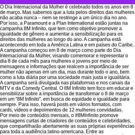
O Dia Internacional da Mulher é celebrado todos os anos em 8
de março. Mas sabemos que a luta pelos direitos das mulheres
não acaba nunca – nem se restringe a um único dia no ano.
Por isso, a Paramount e a Plan International estão juntas na
campanha 8M Infinito, que tem como objetivo promover a
igualdade de gênero e aumentar a sensibilização para os
direitos das mulheres ao longo do ano. A campanha está
acontecendo em toda a América Latina e em países do Caribe.
A campanha começou em 8 de março como parte do Dia
Internacional da Mulher, visando comemorar e representar o
dia 8 de cada mês para mulheres e jovens por meio de
mensagens e informações que realcem a importância de ser
mulher não apenas em um dia, mas durante todo o ano, bem
como a luta diária por uma sociedade mais justa e igualitária.
A campanha será divulgada nas plataformas e nos canais da
MTV e da Comedy Central. O 8M Infinito tem foco em educar e
sensibilizar sobre a importância de transformar o 8 de março
em um “8M Infinito”, em busca de equidade e igualdade para
sempre. Para isso, haverá posts em vários formatos, com
cards, vídeos e depoimentos de 12 mulheres convidadas.
Por meio de conteúdos mensais, o #8MInfinito promove
mensagens curtas de criadores de conteúdos e celebridades,
que compartilharão abertamente as suas próprias experiências
para toda a audiência latino-americana. Entre as