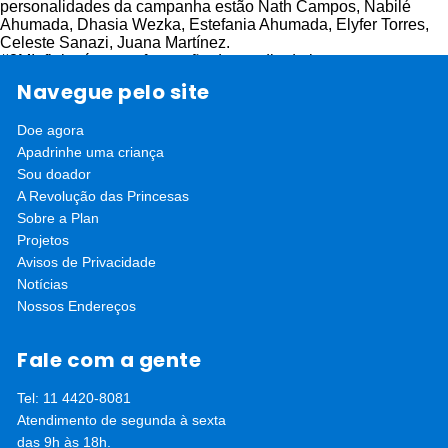
personalidades da campanha estão Nath Campos, Nabilé
Ahumada, Dhasia Wezka, Estefania Ahumada, Elyfer Torres,
Celeste Sanazi, Juana Martínez.
#8MInfinito é a transformação de um dia de luta por um ano
todo para mulheres serem vistas e ouvidas. É a voz de todas
Navegue pelo site
as mulheres que quiseram falar, mas tiveram de permanecer
em silêncio. É a desconstrução de uma sociedade por meio da
Doe agora
união de discursos poderosos. A campanha usa das hashtags
#8MInfinito, #SiSomosEquidad, #SiSomosIgualdad,
Apadrinhe uma criança
#SimSomosEquidade, #SimSomosIgualdade.
Sou doador
A Revolução das Princesas
Sobre a Plan
Projetos
Avisos de Privacidade
Notícias
Nossos Endereços
Fale com a gente
Tel: 11 4420-8081
Atendimento de segunda à sexta
das 9h às 18h.