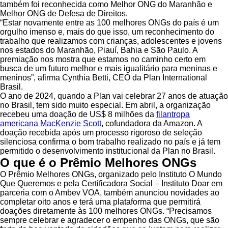
também foi reconhecida como Melhor ONG do Maranhão e
Melhor ONG de Defesa de Direitos.
“Estar novamente entre as 100 melhores ONGs do país é um
orgulho imenso e, mais do que isso, um reconhecimento do
trabalho que realizamos com crianças, adolescentes e jovens
nos estados do Maranhão, Piauí, Bahia e São Paulo. A
premiação nos mostra que estamos no caminho certo em
busca de um futuro melhor e mais igualitário para meninas e
meninos”, afirma Cynthia Betti, CEO da Plan International
Brasil.
O ano de 2024, quando a Plan vai celebrar 27 anos de atuação
no Brasil, tem sido muito especial. Em abril, a organização
recebeu uma doação de US$ 8 milhões da
filantropa
americana MacKenzie Scott
, cofundadora da Amazon. A
doação recebida após um processo rigoroso de seleção
silenciosa confirma o bom trabalho realizado no país e já tem
permitido o desenvolvimento institucional da Plan no Brasil.
O que é o Prêmio Melhores ONGs
O Prêmio Melhores ONGs, organizado pelo Instituto O Mundo
Que Queremos e pela Certificadora Social – Instituto Doar em
parceria com o Ambev VOA, também anunciou novidades ao
completar oito anos e terá uma plataforma que permitirá
doações diretamente às 100 melhores ONGs. “Precisamos
sempre celebrar e agradecer o empenho das ONGs, que são