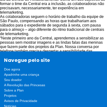
formar o time da Central era a inclusão, as colaboradoras não
precisavam, necessariamente, ter experiência em
telemarketing.
As colaboradoras seguem o horário de trabalho da equipe de
São Paulo, compensando as horas que trabalhariam aos
sábados para o expediente de segunda à sexta, com pausa
para o almoço – algo diferente do ritmo tradicional de centrais
de telemarketing.
“Neste primeiro ano da Central, aprendemos a sensibilizar as
pessoas sem mostrar imagens e as lindas falas das meninas
que fazem parte dos projetos da Plan. Nossa conversa por
telefone também precisa despertar a sensibilidade das
pessoas para temas sensíveis, como a violência contra
Navegue pelo site
crianças, mas sem entristecê-las”, afirma Laura. Os resultados
têm sido bons, com o aumento do número de doadores
brasileiros, aumentando as possibilidades de captação de
Doe agora
recursos da Plan no Brasil – uma área ainda sendo estudada
Apadrinhe uma criança
para ser implantada nos demais escritórios da Plan na América
Sou doador
Latina e no Caribe.
A Revolução das Princesas
Sobre a Plan
Projetos
Avisos de Privacidade
Notícias