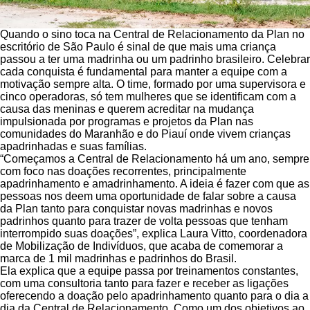
Quando o sino toca na Central de Relacionamento da Plan no
escritório de São Paulo é sinal de que mais uma criança
passou a ter uma madrinha ou um padrinho brasileiro. Celebrar
cada conquista é fundamental para manter a equipe com a
motivação sempre alta. O time, formado por uma supervisora e
cinco operadoras, só tem mulheres que se identificam com a
causa das meninas e querem acreditar na mudança
impulsionada por programas e projetos da Plan nas
comunidades do Maranhão e do Piauí onde vivem crianças
apadrinhadas e suas famílias.
“Começamos a Central de Relacionamento há um ano, sempre
com foco nas doações recorrentes, principalmente
apadrinhamento e amadrinhamento. A ideia é fazer com que as
pessoas nos deem uma oportunidade de falar sobre a causa
da Plan tanto para conquistar novas madrinhas e novos
padrinhos quanto para trazer de volta pessoas que tenham
interrompido suas doações”, explica Laura Vitto, coordenadora
de Mobilização de Indivíduos, que acaba de comemorar a
marca de 1 mil madrinhas e padrinhos do Brasil.
Ela explica que a equipe passa por treinamentos constantes,
com uma consultoria tanto para fazer e receber as ligações
oferecendo a doação pelo apadrinhamento quanto para o dia a
dia da Central de Relacionamento. Como um dos objetivos ao