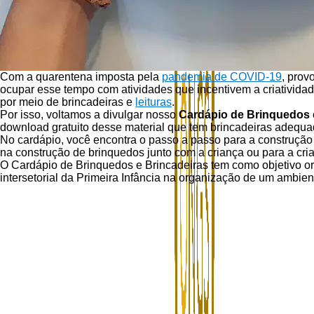
Com a quarentena imposta pela
pandemia de COVID-19
, prov
ocupar esse tempo com atividades que incentivem a criatividad
por meio de brincadeiras e
leituras
.
Por isso, voltamos a divulgar nosso
Cardápio de Brinquedos 
download gratuito desse material que tem brincadeiras adequad
No cardápio, você encontra o passo a passo para a construção
na construção de brinquedos junto com a criança ou para a crian
O Cardápio de Brinquedos e Brincadeiras tem como objetivo ori
intersetorial da Primeira Infância na organização de um ambien