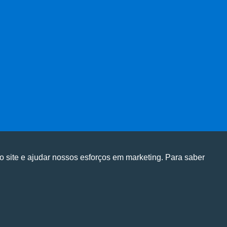
o site e ajudar nossos esforços em marketing. Para saber
ge em nosso site e personalizar conteúdo.
ge em nosso site e personalizar conteúdo.