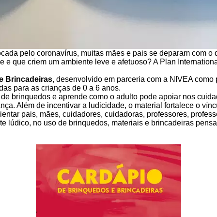
ocada pelo coronavírus, muitas mães e pais se deparam com o d
e e que criem um ambiente leve e afetuoso? A Plan Internationa
e Brincadeiras
, desenvolvido em parceria com a NIVEA como 
as para as crianças de 0 a 6 anos.
 de brinquedos e aprende como o adulto pode apoiar nos cuidad
ça. Além de incentivar a ludicidade, o material fortalece o vínc
entar pais, mães, cuidadores, cuidadoras, professores, profes
te lúdico, no uso de brinquedos, materiais e brincadeiras pens