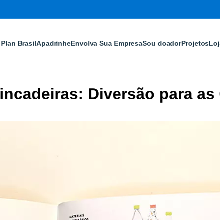
Plan Brasil
Apadrinhe
Envolva Sua Empresa
Sou doador
Projetos
Loj
incadeiras: Diversão para as