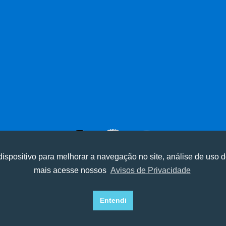
ispositivo para melhorar a navegação no site, análise de uso d
mais acesse nossos
Avisos de Privacidade
experiência, melhorar o desempenho, analisar como você intera
experiência, melhorar o desempenho, analisar como você intera
ⓒ Todos os direitos reservados I Desenvolvido por
Apiki WordPress
Recusar Cookies
Recusar Cookies
Aceitar Cookies
Aceitar Cookies
Entendi