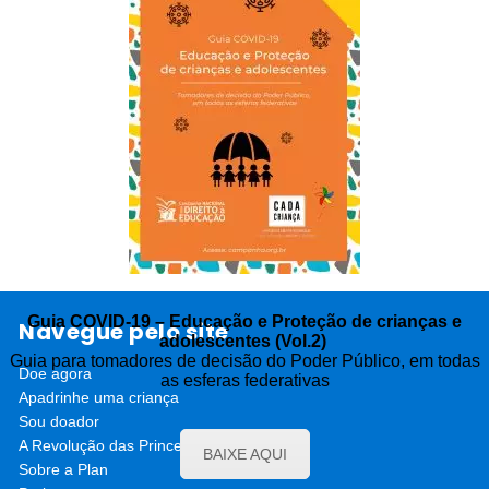
Guia COVID-19 – Educação e Proteção de crianças e
Navegue pelo site
adolescentes (Vol.2)
Guia para tomadores de decisão do Poder Público, em todas
Doe agora
as esferas federativas
Apadrinhe uma criança
Sou doador
A Revolução das Princesas
BAIXE AQUI
Sobre a Plan