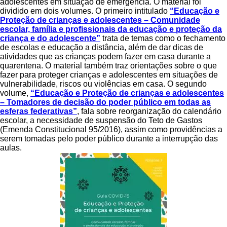
adolescentes em situação de emergência. O material foi
dividido em dois volumes. O primeiro intitulado
“Educação e
Proteção de crianças e adolescentes – Comunidade
escolar, família e profissionais da educação e proteção da
criança e do adolescente”
trata de temas como o fechamento
de escolas e educação a distância, além de dar dicas de
atividades que as crianças podem fazer em casa durante a
quarentena. O material também traz orientações sobre o que
fazer para proteger crianças e adolescentes em situações de
vulnerabilidade, riscos ou violências em casa. O segundo
volume,
“Educação e Proteção de crianças e adolescentes
– Tomadores de decisão do poder público em todas as
esferas federativas”
, fala sobre reorganização do calendário
escolar, a necessidade de suspensão do Teto de Gastos
(Emenda Constitucional 95/2016), assim como providências a
serem tomadas pelo poder público durante a interrupção das
aulas.