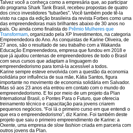
Talvez você a conheça como a empresária que, ao participar
do programa Shark Tank Brasil, recebeu propostas de quatro
dos cinco investidores “tubarões”. Você também pode tê-la
visto na capa da edição brasileira da revista Forbes como uma
das empreendedoras mais brilhantes abaixo de 30 anos no
país. Ou ainda como finalista do
Prêmio Mulheres que
Transformam
, organizado pela XP Investimentos, na categoria
Empreendedora do Ano. As conquistas de Karine Oliveira, de
27 anos, são o resultado de seu trabalho com a Wakanda
Educação Empreendedora, empresa que fundou em 2018 e
que já ajudou centenas de empreendedores de todo o Brasil
com seus cursos que adaptam a linguagem do
empreendedorismo para torná-la acessível a todos.
Karine sempre esteve envolvida com a questão da economia
solidária por influência de sua mãe, Kátia Santos, figura
importante no movimento de economia solidária em Salvador.
Mas só aos 23 anos ela entrou em contato com o mundo do
empreendedorismo. E foi por meio de um projeto da Plan
International Brasil, o Pontes Para o Futuro, que oferecia
treinamento técnico e capacitação para jovens criarem
pequenos negócios. “Foi lá o primeiro curso em que entendi o
que era o empreendedorismo”, diz Karine. Foi também deste
projeto que saiu o primeiro empreendimento de Karine: a
Oxente, uma empresa de
slow fashion
criada em parceria com
outros jovens da Plan.