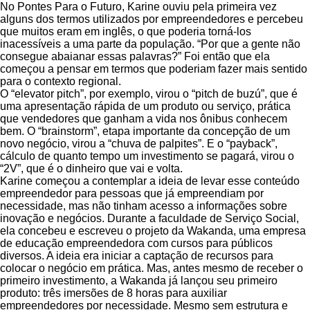
No Pontes Para o Futuro, Karine ouviu pela primeira vez
alguns dos termos utilizados por empreendedores e percebeu
que muitos eram em inglês, o que poderia torná-los
inacessíveis a uma parte da população. “Por que a gente não
consegue abaianar essas palavras?” Foi então que ela
começou a pensar em termos que poderiam fazer mais sentido
para o contexto regional.
O “elevator pitch”, por exemplo, virou o “pitch de buzú”, que é
uma apresentação rápida de um produto ou serviço, prática
que vendedores que ganham a vida nos ônibus conhecem
bem. O “brainstorm”, etapa importante da concepção de um
novo negócio, virou a “chuva de palpites”. E o “payback”,
cálculo de quanto tempo um investimento se pagará, virou o
“2V”, que é o dinheiro que vai e volta.
Karine começou a contemplar a ideia de levar esse conteúdo
empreendedor para pessoas que já empreendiam por
necessidade, mas não tinham acesso a informações sobre
inovação e negócios. Durante a faculdade de Serviço Social,
ela concebeu e escreveu o projeto da Wakanda, uma empresa
de educação empreendedora com cursos para públicos
diversos. A ideia era iniciar a captação de recursos para
colocar o negócio em prática. Mas, antes mesmo de receber o
primeiro investimento, a Wakanda já lançou seu primeiro
produto: três imersões de 8 horas para auxiliar
empreendedores por necessidade. Mesmo sem estrutura e