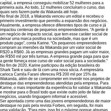
capital, a empresa conseguiu mobilizar 52 mulheres para a
primeira aula. Ao todo, 12 mulheres concluíram o curso, das
quais seis fazem parte da Wakanda até hoje.
No final de 2018, a Wakanda venceu um edital e recebeu o
primeiro investimento que permitiu a expansão dos negócios.
Atualmente, a empresa oferece diferentes tipos de curso e já
impactou centenas de pequenos empreendedores. “A gente é
um negócio de impacto social, que tem esse caráter social de
deixar uma marca positiva na sociedade, mas que é um
produto pago”, conta Karine. “Os pequenos empreendedores
compram as imersões da Wakanda por um valor social de
R$20 a R$60. Já as empresas grandes pagam um valor maior,
de R$50 mil por três turmas. A empresa grande paga para que
a gente forneça esse curso de valor social para a sociedade.”
No fim de 2020, Karine participou da edição brasileira do
Shark Tank e saiu de lá com uma nova sócia. A empresária
carioca Camila Farani ofereceu R$ 200 mil por 15% da
Wakanda, além de se comprometer em investir nos projetos de
destaque das empreendedoras atendidas pela empresa. Para
Karine, o mais importante da experiência foi validar a Wakanda
e mostrar para o Brasil todo que existe outro jeito de falar de
negócios, usando linguagem informal e acessível.
Ser apontada como uma das jovens empreendedoras de maior
destaque no país pela revista Forbes, em seguida, foi mais
uma validação. “Para mim, isso foi o máximo porque algumas