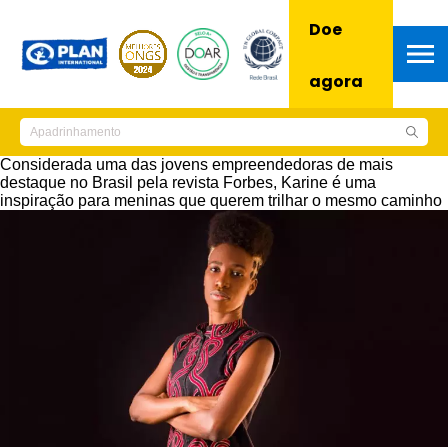
Doe
agora
Considerada uma das jovens empreendedoras de mais
destaque no Brasil pela revista Forbes, Karine é uma
inspiração para meninas que querem trilhar o mesmo caminho