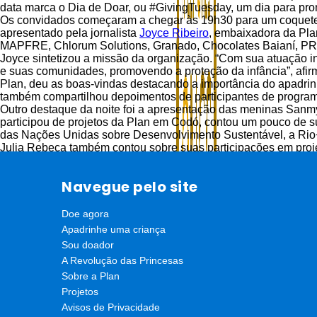
data marca o Dia de Doar, ou #GivingTuesday, um dia para pro
Os convidados começaram a chegar às 19h30 para um coquetel 
apresentado pela jornalista
Joyce Ribeiro
, embaixadora da Pla
MAPFRE, Chlorum Solutions, Granado, Chocolates Baianí, PRIM
Joyce sintetizou a missão da organização. “Com sua atuação i
e suas comunidades, promovendo a proteção da infância”, afirmo
Plan, deu as boas-vindas destacando a importância do apadrin
também compartilhou depoimentos de participantes de program
Outro destaque da noite foi a apresentação das meninas Sanmy
participou de projetos da Plan em Codó, contou um pouco de s
das Nações Unidas sobre Desenvolvimento Sustentável, a Ri
Julia Rebeca também contou sobre suas participações em pro
Maranhão, quando lançou o Plano Estadual pela Primeira Infân
Embaixadoras da Plan, como
Ana Paula Padrão
e Neivia Just
Navegue pelo site
seus papéis de divulgar a causa da ONG.
No final da noite, foram sorteados brindes e presentes oferec
PRIMETOUR, um anel desenhado por Cátia Juliani, um centro d
Doe agora
final, convidados e convidadas ganharam um exemplar do livro
Apadrinhe uma criança
presente da Granado.
Sou doador
A Revolução das Princesas
Sobre a Plan
Projetos
Avisos de Privacidade