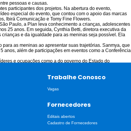
ntre pessoas e causas.
 participantes dos projetos. Na abertura do evento,
vídeo especial do evento, que contou com o apoio das marcas
s, Ibirá Comunicação e Tomy Fine Flowers.
 São Paulo, a Plan leva conhecimento a crianças, adolescentes
os 25 anos. Em seguida, Cynthia Betti, diretora executiva da
 crianças e da igualdade para as meninas seja possível. Ela
 para as meninas ao apresentar suas trajetórias. Sanmya, que
 5 anos, além de participações em eventos como a Conferência
íderes e ocupações como a do governo do Estado do
ontinuar multiplicando seus conhecimentos com outras jovens.
nviando vídeos ou presencialmente, contando um pouco sobre
Trabalhe Conosco
ras, duas diárias no Nannai Resort e Spa, oferecidas pela
echou o jantar, que teve menu nordestino, com um show. Ao
Vagas
il, além de mimos como uma barra de chocolate da Baianí e um
Fornecedores
Editais abertos
Cadastro de Fornecedores