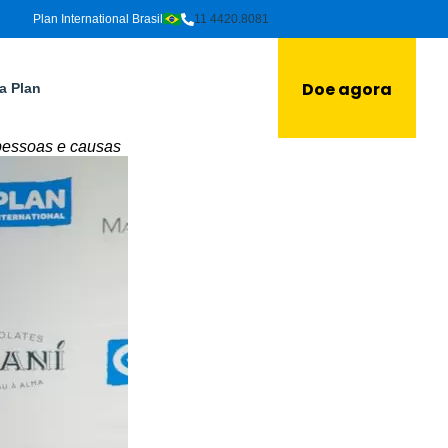
Plan International Brasil
11 4420.8081
Doe agora
a Plan
 pessoas e causas