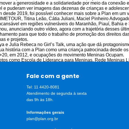
mover a generosidade e a solidariedade por meio da conexão e
e puderam ver imagens das dezenas de crianças e adolescentes
n desde 2019, foi possível conhecer mais sobre a Plan em um 
ETOUR, Titina Leão, Cátia Juliani, Maciel Pinheiro Advogado
ncansável em regiões vulneráveis do Maranhão, Piauí, Bahia e
u, anunciando outro vídeo, agora com a trajetória desses últim
hamento para que todo o trabalho de promoção dos direitos das
as e projetos.
a e Julia Rebeca no Girl’s Talk, uma ação que dá protagonismo
ua história com a Plan como uma criança patrocinada desde os
o+20, em 2012, e ocupações do movimento Meninas Ocupam.
jetos como Escola de Liderança para Meninas, Rede Meninas L
cia, em 2019. Julia agora faz faculdade de pedagogia e quer c
a, além do embaixador Marcos Ferreira também participaram, e
Fale com a gente
idos por patrocinadores, como uma camisa autografada do Palmei
e mesa de Titina Leão e produtos da Granado. A banda Alana f
Tel: 11 4420-8081
 comemorativo sobre os 25 anos da Plan International no Bras
Atendimento de segunda à sexta
das 9h às 18h.
Informações gerais
plan@plan.org.br