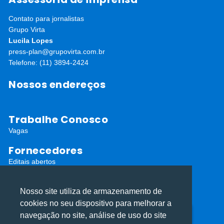
Contato para jornalistas
Grupo Virta
Lucila Lopes
press-plan@grupovirta.com.br
Telefone: (11) 3894-2424
Nossos endereços
Trabalhe Conosco
Vagas
Fornecedores
Editais abertos
Cadastro de Fornecedores
Redes Sociais
Nosso site utiliza de armazenamento de
cookies no seu dispositivo para melhorar a
navegação no site, análise de uso do site
Utilizamos cookies para oferecer melhor
Utilizamos cookies para oferecer melhor