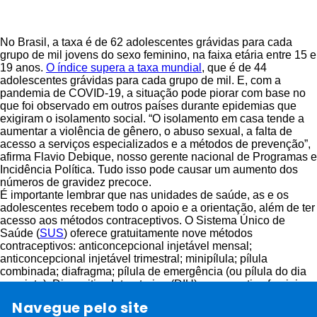
No Brasil, a taxa é de 62 adolescentes grávidas para cada
grupo de mil jovens do sexo feminino, na faixa etária entre 15 e
19 anos.
O índice supera a taxa mundial
, que é de 44
adolescentes grávidas para cada grupo de mil. E, com a
pandemia de COVID-19, a situação pode piorar com base no
que foi observado em outros países durante epidemias que
exigiram o isolamento social. “O isolamento em casa tende a
aumentar a violência de gênero, o abuso sexual, a falta de
acesso a serviços especializados e a métodos de prevenção”,
afirma Flavio Debique, nosso gerente nacional de Programas e
Incidência Política. Tudo isso pode causar um aumento dos
números de gravidez precoce.
É importante lembrar que nas unidades de saúde, as e os
adolescentes recebem todo o apoio e a orientação, além de ter
acesso aos métodos contraceptivos. O Sistema Único de
Saúde (
SUS
) oferece gratuitamente nove métodos
contraceptivos: anticoncepcional injetável mensal;
anticoncepcional injetável trimestral; minipílula; pílula
combinada; diafragma; pílula de emergência (ou pílula do dia
seguinte); Dispositivo Intrauterino (DIU); preservativo feminino
e preservativo masculino (camisinha).
Navegue pelo site
“Os métodos contraceptivos estão acessíveis aos adolescentes