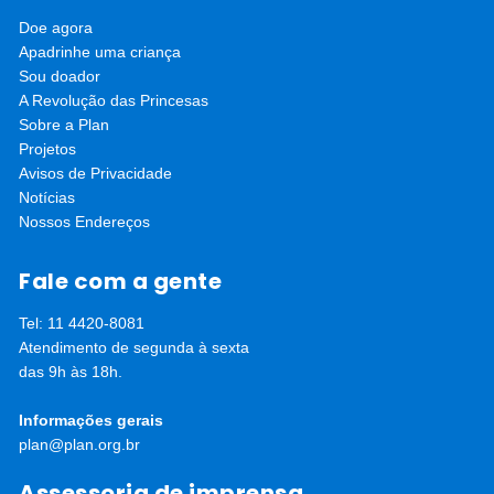
nas unidades de saúde, incluindo testes rápidos para
infecções. Adolescentes têm direito à confidencialidade e
Doe agora
atendimento sem a presença de uma pessoa adulta. Mesmo
Apadrinhe uma criança
durante a pandemia, os serviços continuam funcionando!”,
Sou doador
reforça Nicole Campos, nossa gerente técnica.
A Revolução das Princesas
Sobre a Plan
Projetos
Avisos de Privacidade
Notícias
Nossos Endereços
Fale com a gente
Tel: 11 4420-8081
Atendimento de segunda à sexta
das 9h às 18h.
Informações gerais
plan@plan.org.br
Assessoria de imprensa