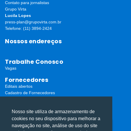
Contato para jornalistas
Grupo Virta
Lucila Lopes
press-plan@grupovirta.com.br
Telefone: (11) 3894-2424
Nossos endereços
Trabalhe Conosco
Vagas
Fornecedores
Editais abertos
Cadastro de Fornecedores
Redes Sociais
Nosso site utiliza de armazenamento de
cookies no seu dispositivo para melhorar a
navegação no site, análise de uso do site
Utilizamos cookies para oferecer melhor
Utilizamos cookies para oferecer melhor