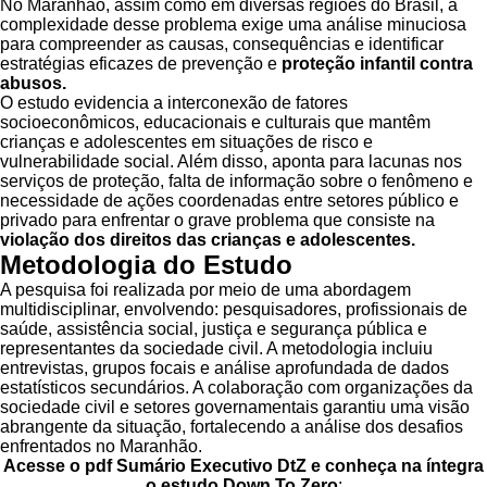
No Maranhão, assim como em diversas regiões do Brasil, a
complexidade desse problema exige uma análise minuciosa
para compreender as causas, consequências e identificar
estratégias eficazes de prevenção e
proteção infantil contra
abusos.
O estudo evidencia a interconexão de fatores
socioeconômicos, educacionais e culturais que mantêm
crianças e adolescentes em situações de risco e
vulnerabilidade social. Além disso, aponta para lacunas nos
serviços de proteção, falta de informação sobre o fenômeno e
necessidade de ações coordenadas entre setores público e
privado para enfrentar o grave problema que consiste na
violação dos direitos das crianças e adolescentes.
Metodologia do Estudo
A pesquisa foi realizada por meio de uma abordagem
multidisciplinar, envolvendo: pesquisadores, profissionais de
saúde, assistência social, justiça e segurança pública e
representantes da sociedade civil. A metodologia incluiu
entrevistas, grupos focais e análise aprofundada de dados
estatísticos secundários. A colaboração com organizações da
sociedade civil e setores governamentais garantiu uma visão
abrangente da situação, fortalecendo a análise dos desafios
enfrentados no Maranhão.
Acesse o pdf
Sumário Executivo DtZ e conheça na íntegra
o estudo Down To Zero
: