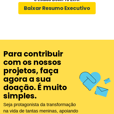
Baixar Resumo Executivo
Para contribuir
com os nossos
projetos, faça
agora a sua
doação. É muito
simples.
Navegue pelo site
Seja protagonista da transformação
na vida de tantas meninas, apoiando
Doe agora