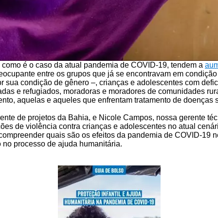
s, como é o caso da atual pandemia de COVID-19, tendem a
aum
reocupante entre os grupos que já se encontravam em condição d
sua condição de gênero –, crianças e adolescentes com deficiên
giadas e refugiados, moradoras e moradores de comunidades rur
mento, aquelas e aqueles que enfrentam tratamento de doenças s
nte de projetos da Bahia, e Nicole Campos, nossa gerente téc
 de violência contra crianças e adolescentes no atual cenário 
 compreender quais são os efeitos da pandemia de COVID-19 n
o no processo de ajuda humanitária.