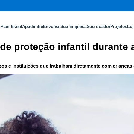
Plan Brasil
Apadrinhe
Envolva Sua Empresa
Sou doador
Projetos
Loj
de proteção infantil durante 
pos e instituições que trabalham diretamente com crianças