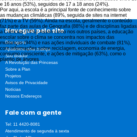
e 16 anos (53%), seguidos de 17 a 18 anos (24%).
Por aqui, a escola é a principal fonte de conhecimento sobre
as mudanças climáticas (89%, seguida de sites na internet
(71%) e a TV (59%). Ainda na escola, geralmente o conteúdo
faz parte das aulas de Geografia (88%) e de disciplinas ligadas
Navegue pelo site
a Ciências (74%). Assim como nos outros países, a educação
escolar sobre o clima se concentra nos impactos das
Doe agora
mudanças (94%) e nas ações individuais de combate (81%),
com informações sobre reciclagem, economia de energia,
Apadrinhe uma criança
consumo consciente, e ações de mitigação (63%), como o
Sou doador
plantio de árvores.
A Revolução das Princesas
Sobre a Plan
Projetos
Avisos de Privacidade
Notícias
Nossos Endereços
Fale com a gente
Tel: 11 4420-8081
Atendimento de segunda à sexta