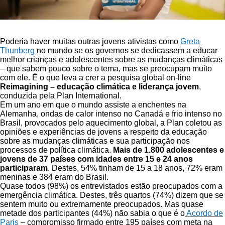
Poderia haver muitas outras jovens ativistas como
Greta
Thunberg
no mundo se os governos se dedicassem a educar
melhor crianças e adolescentes sobre as mudanças climáticas
– que sabem pouco sobre o tema, mas se preocupam muito
com ele. É o que leva a crer a pesquisa global on-line
Reimagining – educação climática e liderança jovem
,
conduzida pela Plan International.
Em um ano em que o mundo assiste a enchentes na
Alemanha, ondas de calor intenso no Canadá e frio intenso no
Brasil, provocados pelo aquecimento global, a Plan coletou as
opiniões e experiências de jovens a respeito da educação
sobre as mudanças climáticas e sua participação nos
processos de política climática.
Mais de 1.800 adolescentes e
jovens de 37 países com idades entre 15 e 24 anos
participaram
. Destes, 54% tinham de 15 a 18 anos, 72% eram
meninas e 384 eram do Brasil.
Quase todos (98%) os entrevistados estão preocupados com a
emergência climática. Destes, três quartos (74%) dizem que se
sentem muito ou extremamente preocupados. Mas quase
metade dos participantes (44%) não sabia o que é o
Acordo de
Paris
– compromisso firmado entre 195 países com meta na