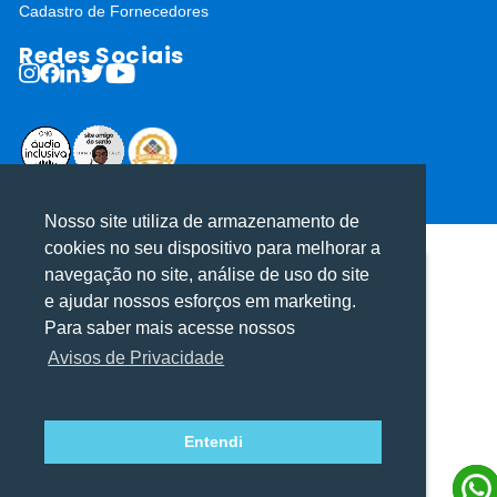
Cadastro de Fornecedores
Redes Sociais
ⓒ Todos os direitos reservados I Desenvolvido por
Apiki WordPress
Nosso site utiliza de armazenamento de
cookies no seu dispositivo para melhorar a
navegação no site, análise de uso do site
Utilizamos cookies para oferecer melhor
Utilizamos cookies para oferecer melhor
e ajudar nossos esforços em marketing.
experiência, melhorar o desempenho, analisar
experiência, melhorar o desempenho, analisar
Para saber mais acesse nossos
como você interage em nosso site e
como você interage em nosso site e
Avisos de Privacidade
personalizar conteúdo.
personalizar conteúdo.
Entendi
Recusar Cookies
Recusar Cookies
Aceitar Cookies
Aceitar Cookies