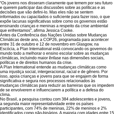
“Os jovens nos disseram claramente que temem por seu futuro
e querem participar das discussões sobre as políticas e as
decisões que vão defini-lo. Mas eles não se sentem
informados ou capacitados o suficiente para fazer isso, o que
expõe lacunas significativas sobre como os governos estão
ensinando crianças e meninas a respeito da crise ambiental
que enfrentamos”, afirma Jessica Cooke.
Antes da Conferência das Nações Unidas sobre Mudanças
Climáticas deste ano, a COP26, programada para acontecer
entre 31 de outubro e 12 de novembro em Glasgow, na
Escócia, a Plan International está convocando os governos do
mundo todo a melhorar o ensino escolar sobre as mudanças
climáticas, incluindo maior ênfase nas dimensões sociais,
políticas e de direitos humanos da crise.
A Plan International entende as mudanças climáticas como
uma injustiça social, intergeracional, racial e de gênero. Por
isso, apoia crianças e jovens para que se engajem de forma
significativa e segura nos processos relacionados às
mudanças climáticas para reduzir as barreiras que os impedem
de se envolverem e influenciarem a política e a defesa do
clima.
No Brasil, a pesquisa contou com 384 adolescentes e jovens,
a segunda maior representatividade entre os países
participantes, com 74% de meninas, 22% de meninos e 2%
identificados como não-binários. A maioria com idades entre 15