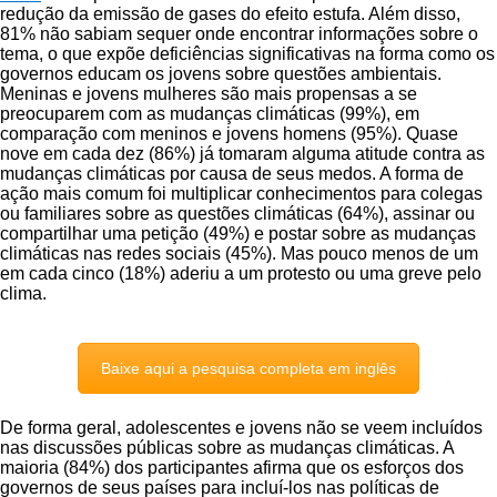
redução da emissão de gases do efeito estufa. Além disso,
81% não sabiam sequer onde encontrar informações sobre o
tema, o que expõe deficiências significativas na forma como os
governos educam os jovens sobre questões ambientais.
Meninas e jovens mulheres são mais propensas a se
preocuparem com as mudanças climáticas (99%), em
comparação com meninos e jovens homens (95%). Quase
nove em cada dez (86%) já tomaram alguma atitude contra as
mudanças climáticas por causa de seus medos. A forma de
ação mais comum foi multiplicar conhecimentos para colegas
ou familiares sobre as questões climáticas (64%), assinar ou
compartilhar uma petição (49%) e postar sobre as mudanças
climáticas nas redes sociais (45%). Mas pouco menos de um
em cada cinco (18%) aderiu a um protesto ou uma greve pelo
clima.
Baixe aqui a pesquisa completa em inglês
De forma geral, adolescentes e jovens não se veem incluídos
nas discussões públicas sobre as mudanças climáticas. A
maioria (84%) dos participantes afirma que os esforços dos
governos de seus países para incluí-los nas políticas de