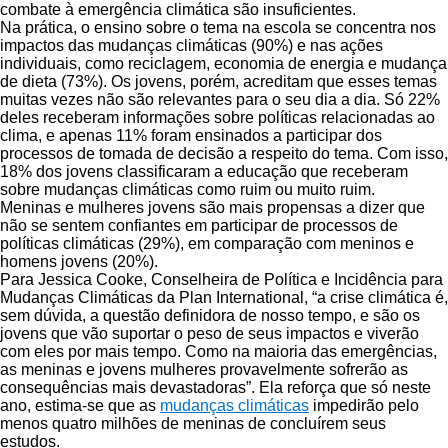
combate à emergência climática são insuficientes.
Na prática, o ensino sobre o tema na escola se concentra nos
impactos das mudanças climáticas (90%) e nas ações
individuais, como reciclagem, economia de energia e mudança
de dieta (73%). Os jovens, porém, acreditam que esses temas
muitas vezes não são relevantes para o seu dia a dia. Só 22%
deles receberam informações sobre políticas relacionadas ao
clima, e apenas 11% foram ensinados a participar dos
processos de tomada de decisão a respeito do tema. Com isso,
18% dos jovens classificaram a educação que receberam
sobre mudanças climáticas como ruim ou muito ruim.
Meninas e mulheres jovens são mais propensas a dizer que
não se sentem confiantes em participar de processos de
políticas climáticas (29%), em comparação com meninos e
homens jovens (20%).
Para Jessica Cooke, Conselheira de Política e Incidência para
Mudanças Climáticas da Plan International, “a crise climática é,
sem dúvida, a questão definidora de nosso tempo, e são os
jovens que vão suportar o peso de seus impactos e viverão
com eles por mais tempo. Como na maioria das emergências,
as meninas e jovens mulheres provavelmente sofrerão as
consequências mais devastadoras”. Ela reforça que só neste
ano, estima-se que as
mudanças climáticas
impedirão pelo
menos quatro milhões de meninas de concluírem seus
estudos.