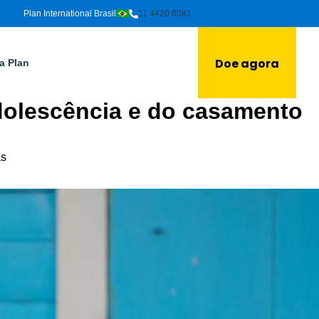
Plan International Brasil
11 4420.8081
Doe agora
a Plan
adolescência e do casamento
as