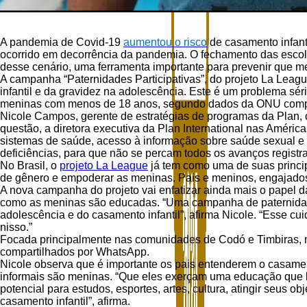
A pandemia de Covid-19
aumentou o risco
de casamento infant
ocorrido em decorrência da pandemia. O fechamento das escola
desse cenário, uma ferramenta importante para prevenir que m
A campanha “Paternidades Participativas”, do projeto La Lea
infantil e da gravidez na adolescência. Este é um problema sér
meninas com menos de 18 anos, segundo dados da ONU compilado
Nicole Campos, gerente de estratégias de programas da Plan,
questão, a diretora executiva da Plan International nas Améric
sistemas de saúde, acesso à informação sobre saúde sexual e 
deficiências, para que não se percam todos os avanços registr
No Brasil, o
projeto La League
já tem como uma de suas princip
de gênero e empoderar as meninas. Pais e meninos, engajados p
A nova campanha do projeto vai enfatizar ainda mais o papel d
como as meninas são educadas. “Uma campanha de paternidade p
adolescência e do casamento infantil”, afirma Nicole. “Esse
nisso.”
Focada principalmente nas comunidades de Codó e Timbiras, no
compartilhados por WhatsApp.
Nicole observa que é importante os pais entenderem o casamen
informais são meninas. “Que eles exerçam uma educação que le
potencial para estudos, esportes, artes, cultura, atingir seus 
casamento infantil”, afirma.