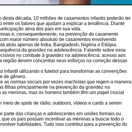
 desta década, 10 milhões de casamentos infantis poderão ter
entre os fatores que ajudam a explicar a tendência. Diante
ticipação ativa dos pais em sua vida.
meninas e, consequentemente, na prevenção do casamento
 com maior número absoluto de casamentos envolvendo
 atrás apenas de Índia, Bangladesh, Nigéria e Etiópia.
nsequência da gravidez na adolescência. Falando sobre essa
decisivos no combate à gravidez na adolescência: acesso aos
da região devem concentrar seus esforços na correção dessas
infantil utilizando o futebol para transformar as convenções
de de gênero.
obre as normas sociais por vezes machistas que regem a maneira
 filhas principalmente na prevenção da gravidez na
om as meninas, mas os homens também têm um papel crucial
meio de spots de rádio, outdoors, vídeos e cards a serem
r parte das crianças e adolescentes em uniões formais ou
 que os pais possam incentivar as meninas a buscar todo o
senvolver habilidades. Tudo isso contribui para a prevenção do