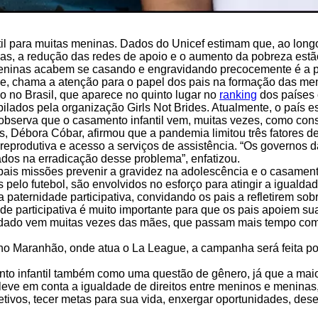
il para muitas meninas. Dados do Unicef estimam que, ao longo
s, a redução das redes de apoio e o aumento da pobreza estão 
eninas acabem se casando e engravidando precocemente é a par
gue, chama a atenção para o papel dos pais na formação das 
io no Brasil, que aparece no quinto lugar no
ranking
dos países
s pela organização Girls Not Brides. Atualmente, o país está
 observa que o casamento infantil vem, muitas vezes, como co
as, Débora Cóbar, afirmou que a pandemia limitou três fatores 
reprodutiva e acesso a serviços de assistência. “Os governos 
ados na erradicação desse problema”, enfatizou.
ais missões prevenir a gravidez na adolescência e o casamento 
elo futebol, são envolvidos no esforço para atingir a igualda
a paternidade participativa, convidando os pais a refletirem s
articipativa é muito importante para que os pais apoiem suas
 cuidado vem muitas vezes das mães, que passam mais tempo c
 Maranhão, onde atua o La League, a campanha será feita por 
to infantil também como uma questão de gênero, já que a maio
ve em conta a igualdade de direitos entre meninos e meninas,
objetivos, tecer metas para sua vida, enxergar oportunidades, de