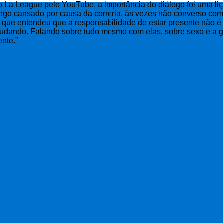
o La League pelo YouTube, a importância do diálogo foi uma liç
hego cansado por causa da correria, às vezes não converso co
rma que entendeu que a responsabilidade de estar presente não
ajudando. Falando sobre tudo mesmo com elas, sobre sexo e a gr
nte.”