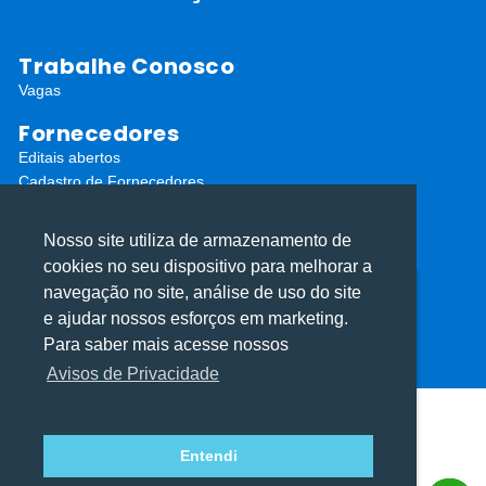
Trabalhe Conosco
Vagas
Fornecedores
Editais abertos
Cadastro de Fornecedores
Redes Sociais
Nosso site utiliza de armazenamento de
cookies no seu dispositivo para melhorar a
navegação no site, análise de uso do site
Utilizamos cookies para oferecer melhor
Utilizamos cookies para oferecer melhor
e ajudar nossos esforços em marketing.
experiência, melhorar o desempenho, analisar
experiência, melhorar o desempenho, analisar
Para saber mais acesse nossos
como você interage em nosso site e
como você interage em nosso site e
ⓒ Todos os direitos reservados I Desenvolvido por
Apiki WordPress
Avisos de Privacidade
personalizar conteúdo.
personalizar conteúdo.
Entendi
Recusar Cookies
Recusar Cookies
Aceitar Cookies
Aceitar Cookies