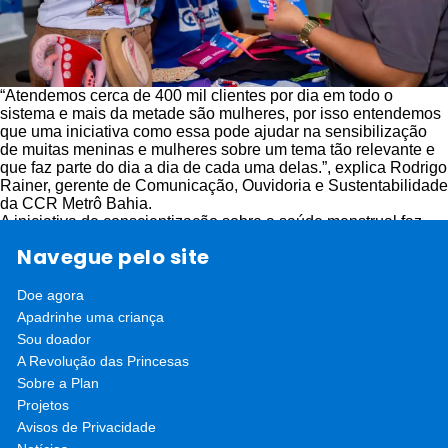
“Atendemos cerca de 400 mil clientes por dia em todo o
sistema e mais da metade são mulheres, por isso entendemos
que uma iniciativa como essa pode ajudar na sensibilização
de muitas meninas e mulheres sobre um tema tão relevante e
que faz parte do dia a dia de cada uma delas.”, explica Rodrigo
Rainer, gerente de Comunicação, Ouvidoria e Sustentabilidade
da CCR Metrô Bahia.
A iniciativa de conscientização sobre a saúde menstrual faz
parte do projeto Escola de Liderança para Meninas na Bahia,
Navegue pelo site
que tem o patrocínio da Kimberly-Clark por meio da marca
Intimus, preparando adolescentes e jovens de 12 a 24 anos
para serem protagonistas de suas vidas. O projeto também tem
Doe agora
uma frente com foco em saúde e higiene menstrual, para que
Apadrinhe uma criança
jovens conheçam seus ciclos e tenham mais informações
Sou doador
sobre direitos sexuais e reprodutivos. Na Bahia, o projeto
A Revolução das Princesas
também viabilizou a reforma de banheiros em escolas
Sobre a Plan
públicas, o que beneficia meninas, meninos e suas
comunidades.
Projetos
Avisos de Privacidade