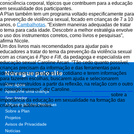
consciência corporal, tópicos que contribuem para a educação
em sexualidade dos participantes.
A Plan também tem um programa voltado especificamente para
a prevenção de violência sexual, focado em crianças de 7 a 10
anos, o
Cambalhotas
. “Existem maneiras adequadas de tratar
o tema para cada idade. Descobrir a melhor estratégia envolve
o uso dos instrumentos corretos, como livros e pesquisas”,
afirma Nicole.
Um dos livros mais recomendados para ajudar pais e
educadores a tratar do tema da prevenção da violência sexual
com as crianças é
Pipo e Fifi
, da pedagoga e especialista em
educação sexual Caroline Arcari. “Tão cedo quanto possível,
crianças precisam da informação e das ferramentas para
Navegue pelo site
identificarem as situações do cotidiano e terem informações
para fazerem escolhas, buscarem ajuda e selecionarem
valores construídos a partir da reflexão, na relação com o outro
Doe agora
e consigo mesmos”, diz Caroline.
Confira aqui a entrevista que
Apadrinhe uma criança
Caroline Arcari concedeu à Plan International Brasil
sobre a
Sou doador
importância da educação em sexualidade na formação das
A Revolução das Princesas
crianças e adolescentes.
Sobre a Plan
Projetos
Avisos de Privacidade
Notícias