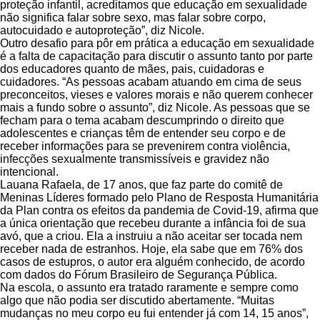
proteção infantil, acreditamos que educação em sexualidade
não significa falar sobre sexo, mas falar sobre corpo,
autocuidado e autoproteção”, diz Nicole.
Outro desafio para pôr em prática a educação em sexualidade
é a falta de capacitação para discutir o assunto tanto por parte
dos educadores quanto de mães, pais, cuidadoras e
cuidadores. “As pessoas acabam atuando em cima de seus
preconceitos, vieses e valores morais e não querem conhecer
mais a fundo sobre o assunto”, diz Nicole. As pessoas que se
fecham para o tema acabam descumprindo o direito que
adolescentes e crianças têm de entender seu corpo e de
receber informações para se prevenirem contra violência,
infecções sexualmente transmissíveis e gravidez não
intencional.
Lauana Rafaela, de 17 anos, que faz parte do comitê de
Meninas Líderes formado pelo Plano de Resposta Humanitária
da Plan contra os efeitos da pandemia de Covid-19, afirma que
a única orientação que recebeu durante a infância foi de sua
avó, que a criou. Ela a instruiu a não aceitar ser tocada nem
receber nada de estranhos. Hoje, ela sabe que em 76% dos
casos de estupros, o autor era alguém conhecido, de acordo
com dados do Fórum Brasileiro de Segurança Pública.
Na escola, o assunto era tratado raramente e sempre como
algo que não podia ser discutido abertamente. “Muitas
mudanças no meu corpo eu fui entender já com 14, 15 anos”,