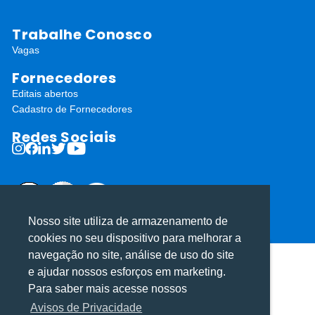
Trabalhe Conosco
Vagas
Fornecedores
Editais abertos
Cadastro de Fornecedores
Redes Sociais
Nosso site utiliza de armazenamento de
ⓒ Todos os direitos reservados I Desenvolvido por
Apiki WordPress
cookies no seu dispositivo para melhorar a
navegação no site, análise de uso do site
Utilizamos cookies para oferecer melhor
Utilizamos cookies para oferecer melhor
e ajudar nossos esforços em marketing.
experiência, melhorar o desempenho, analisar
experiência, melhorar o desempenho, analisar
Para saber mais acesse nossos
como você interage em nosso site e
como você interage em nosso site e
Avisos de Privacidade
personalizar conteúdo.
personalizar conteúdo.