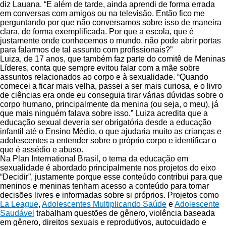
diz Lauana. “E além de tarde, ainda aprendi de forma errada
em conversas com amigos ou na televisão. Então fico me
perguntando por que não conversamos sobre isso de maneira
clara, de forma exemplificada. Por que a escola, que é
justamente onde conhecemos o mundo, não pode abrir portas
para falarmos de tal assunto com profissionais?”
Luiza, de 17 anos, que também faz parte do comitê de Meninas
Líderes, conta que sempre evitou falar com a mãe sobre
assuntos relacionados ao corpo e à sexualidade. “Quando
comecei a ficar mais velha, passei a ser mais curiosa, e o livro
de ciências era onde eu conseguia tirar várias dúvidas sobre o
corpo humano, principalmente da menina (ou seja, o meu), já
que mais ninguém falava sobre isso.” Luiza acredita que a
educação sexual deveria ser obrigatória desde a educação
infantil até o Ensino Médio, o que ajudaria muito as crianças e
adolescentes a entender sobre o próprio corpo e identificar o
que é assédio e abuso.
Na Plan International Brasil, o tema da educação em
sexualidade é abordado principalmente nos projetos do eixo
“Decidir”, justamente porque esse conteúdo contribui para que
meninos e meninas tenham acesso a conteúdo para tomar
decisões livres e informadas sobre si próprios. Projetos como
La League
,
Adolescentes Multiplicando Saúde
e
Adolescente
Saudável
trabalham questões de gênero, violência baseada
em gênero, direitos sexuais e reprodutivos, autocuidado e