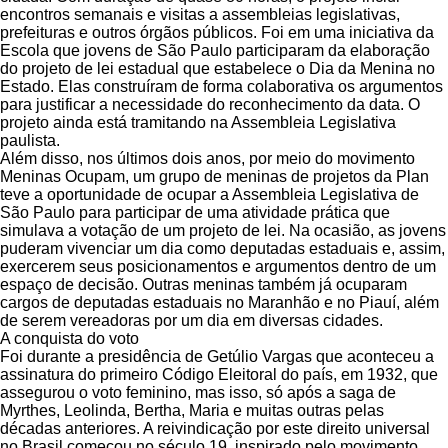
encontros semanais e visitas a assembleias legislativas,
prefeituras e outros órgãos públicos. Foi em uma iniciativa da
Escola que jovens de São Paulo participaram da elaboração
do projeto de lei estadual que estabelece o Dia da Menina no
Estado. Elas construíram de forma colaborativa os argumentos
para justificar a necessidade do reconhecimento da data. O
projeto ainda está tramitando na Assembleia Legislativa
paulista.
Além disso, nos últimos dois anos, por meio do movimento
Meninas Ocupam, um grupo de meninas de projetos da Plan
teve a oportunidade de ocupar a Assembleia Legislativa de
São Paulo para participar de uma atividade prática que
simulava a votação de um projeto de lei. Na ocasião, as jovens
puderam vivenciar um dia como deputadas estaduais e, assim,
exercerem seus posicionamentos e argumentos dentro de um
espaço de decisão. Outras meninas também já ocuparam
cargos de deputadas estaduais no Maranhão e no Piauí, além
de serem vereadoras por um dia em diversas cidades.
A conquista do voto
Foi durante a presidência de Getúlio Vargas que aconteceu a
assinatura do primeiro Código Eleitoral do país, em 1932, que
assegurou o voto feminino, mas isso, só após a saga de
Myrthes, Leolinda, Bertha, Maria e muitas outras pelas
décadas anteriores. A reivindicação por este direito universal
no Brasil começou no século 19, inspirado pelo movimento