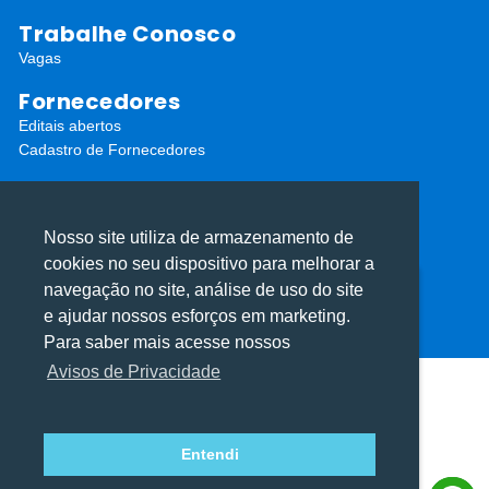
Trabalhe Conosco
Vagas
Fornecedores
Editais abertos
Cadastro de Fornecedores
Redes Sociais
Nosso site utiliza de armazenamento de
cookies no seu dispositivo para melhorar a
navegação no site, análise de uso do site
Utilizamos cookies para oferecer melhor
Utilizamos cookies para oferecer melhor
e ajudar nossos esforços em marketing.
experiência, melhorar o desempenho, analisar
experiência, melhorar o desempenho, analisar
ⓒ Todos os direitos reservados I Desenvolvido por
Apiki WordPress
Para saber mais acesse nossos
como você interage em nosso site e
como você interage em nosso site e
Avisos de Privacidade
personalizar conteúdo.
personalizar conteúdo.
Entendi
Recusar Cookies
Recusar Cookies
Aceitar Cookies
Aceitar Cookies