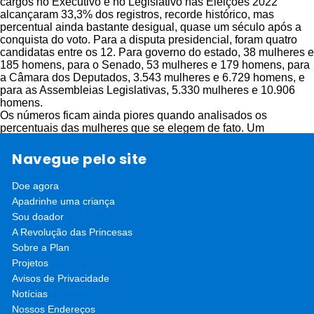
cargos no Executivo e no Legislativo nas Eleições 2022
alcançaram 33,3% dos registros, recorde histórico, mas
percentual ainda bastante desigual, quase um século após a
conquista do voto. Para a disputa presidencial, foram quatro
candidatas entre os 12. Para governo do estado, 38 mulheres e
185 homens, para o Senado, 53 mulheres e 179 homens, para
a Câmara dos Deputados, 3.543 mulheres e 6.729 homens, e
para as Assembleias Legislativas, 5.330 mulheres e 10.906
homens.
Os números ficam ainda piores quando analisados os
percentuais das mulheres que se elegem de fato. Um
levantamento divulgado em 2021 pelo Instituto Brasileiro de
Geografia e Estatística (IBGE) revelou as mulheres
Navegue pelo site
representam 15% da Câmara dos Deputados (e serão 17,7% a
partir de janeiro de 2023), 11,54% do Senado e 15,56% das
Doe agora
Assembleias Legislativas. De acordo com dados da União
Apadrinhe uma criança
Interparlamentar, que reúne os parlamentos dos 190 países
ligados à ONU, o Brasil está na 142ª posição quando
Sou doador
considerada a participação de mulheres nos congressos
A Revolução das Princesas
nacionais. A Argentina, por exemplo, ficou em 20º lugar. É a
Sobre a Plan
menor proporção da América Latina, na frente apenas do Haiti.
Projetos
Há especialistas que preferem chamar o panorama de
Avisos de Privacidade
“exclusão”, ao invés de “baixa representatividade”
Notícias
Nossos Endereços