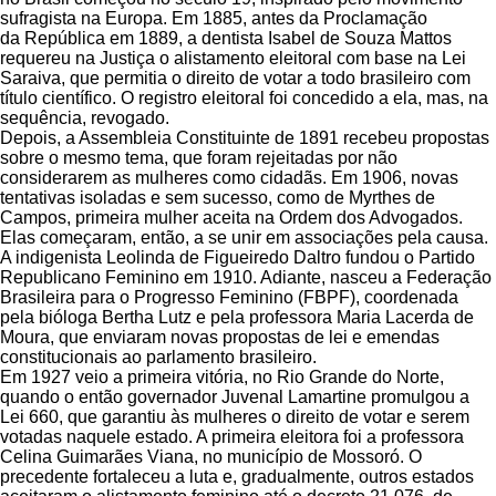
sufragista na Europa. Em 1885, antes da Proclamação
da República em 1889, a dentista Isabel de Souza Mattos
requereu na Justiça o alistamento eleitoral com base na Lei
Saraiva, que permitia o direito de votar a todo brasileiro com
título científico. O registro eleitoral foi concedido a ela, mas, na
sequência, revogado.
Depois, a Assembleia Constituinte de 1891 recebeu propostas
sobre o mesmo tema, que foram rejeitadas por não
considerarem as mulheres como cidadãs. Em 1906, novas
tentativas isoladas e sem sucesso, como de Myrthes de
Campos, primeira mulher aceita na Ordem dos Advogados.
Elas começaram, então, a se unir em associações pela causa.
A indigenista Leolinda de Figueiredo Daltro fundou o Partido
Republicano Feminino em 1910. Adiante, nasceu a Federação
Brasileira para o Progresso Feminino (FBPF), coordenada
pela bióloga Bertha Lutz e pela professora Maria Lacerda de
Moura, que enviaram novas propostas de lei e emendas
constitucionais ao parlamento brasileiro.
Em 1927 veio a primeira vitória, no Rio Grande do Norte,
quando o então governador Juvenal Lamartine promulgou a
Lei 660, que garantiu às mulheres o direito de votar e serem
votadas naquele estado. A primeira eleitora foi a professora
Celina Guimarães Viana, no município de Mossoró. O
precedente fortaleceu a luta e, gradualmente, outros estados