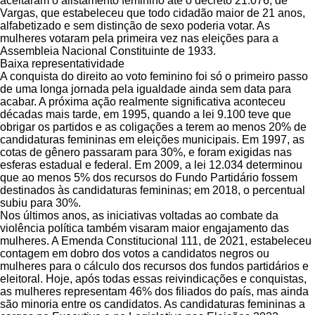
aceitaram o alistamento feminino até o decreto 21.076, de
Vargas, que estabeleceu que todo cidadão maior de 21 anos,
alfabetizado e sem distinção de sexo poderia votar. As
mulheres votaram pela primeira vez nas eleições para a
Assembleia Nacional Constituinte de 1933.
Baixa representatividade
A conquista do direito ao voto feminino foi só o primeiro passo
de uma longa jornada pela igualdade ainda sem data para
acabar. A próxima ação realmente significativa aconteceu
décadas mais tarde, em 1995, quando a lei 9.100 teve que
obrigar os partidos e as coligações a terem ao menos 20% de
candidaturas femininas em eleições municipais. Em 1997, as
cotas de gênero passaram para 30%, e foram exigidas nas
esferas estadual e federal. Em 2009, a lei 12.034 determinou
que ao menos 5% dos recursos do Fundo Partidário fossem
destinados às candidaturas femininas; em 2018, o percentual
subiu para 30%.
Nos últimos anos, as iniciativas voltadas ao combate da
violência política também visaram maior engajamento das
mulheres. A Emenda Constitucional 111, de 2021, estabeleceu
contagem em dobro dos votos a candidatos negros ou
mulheres para o cálculo dos recursos dos fundos partidários e
eleitoral. Hoje, após todas essas reivindicações e conquistas,
as mulheres representam 46% dos filiados do país, mas ainda
são minoria entre os candidatos. As candidaturas femininas a