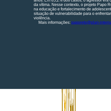
anos. Em 85,2% dos casos, o agressor era 
da vítima. Nesse contexto, o projeto Papo R
na educação e fortalecimento de adolescen
situação de vulnerabilidade para o enfrent
violência.
Mais informações:
paporeto@plan-interna