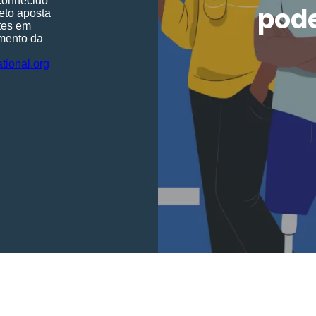
conhecido
pode
eto aposta
tes em
amento da
tional.org