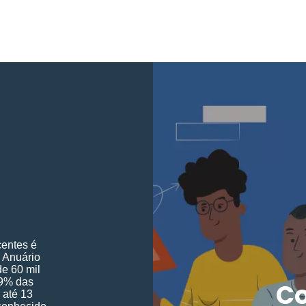
centes é
 Anuário
de 60 mil
,9% das
Co
 até 13