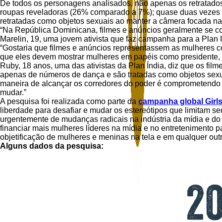
De todos os personagens analisados, não apenas os retratad
roupas reveladoras (26% comparado a 7%); quase duas vezes
retratadas como objetos sexuais ao manter a câmera focada 
“Na República Dominicana, filmes e anúncios geralmente se co
Marelin, 19, uma jovem ativista que faz campanha para a Plan 
“Gostaria que filmes e anúncios representassem as mulheres 
que eles devem mostrar mulheres em papéis como presidente, p
Ruby, 18 anos, uma das ativistas da Plan Índia, diz que os f
apenas de números de dança e são tratadas como objetos sexua
maneira de alcançar os corredores do poder é comprometendo su
mudar.”
A pesquisa foi realizada como parte da
campanha global Girls
liberdade para desafiar e mudar os estereótipos que limitam 
urgentemente de mudanças radicais na indústria da mídia e do 
financiar mais mulheres líderes na mídia e no entretenimento 
objetificação de mulheres e meninas na tela e em qualquer outr
Alguns dados da pesquisa: