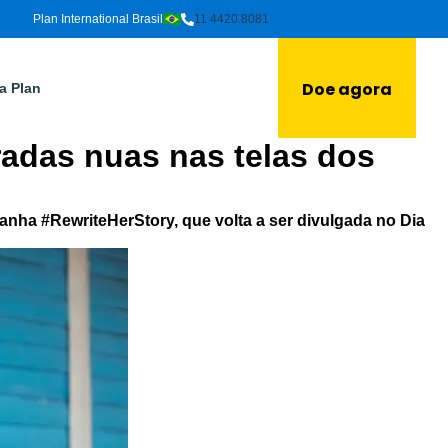
Plan International Brasil
11 4420.8081
Doe agora
a Plan
adas nuas nas telas dos
panha #RewriteHerStory, que volta a ser divulgada no Dia