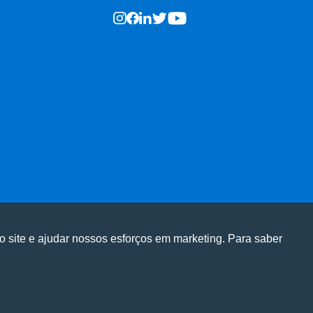
o site e ajudar nossos esforços em marketing. Para saber
ge em nosso site e personalizar conteúdo.
ge em nosso site e personalizar conteúdo.