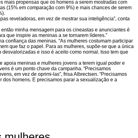
ezes mais propensas que os homens a serem mostradas com
 nuas (15% em comparação com 9%) e mais chances de serem
%).
s reveladoras, em vez de mostrar sua inteligência”, conta
, então minha mensagem para os cineastas e anunciantes é
a que inspire as meninas a se tornarem líderes.”
 na confiança das meninas. “As mulheres costumam participar
mem que faz o papel. Para as mulheres, supõe-se que a única
 desvalorizadas e isso é aceito como normal. Isso tem que
ue apoia meninas e mulheres jovens a terem igual poder e
 jovens é um ponto chave da campanha. “Precisamos
vens, em vez de oprimi-las”, frisa Albrectsen. “Precisamos
er dos homens. E precisamos parar a sexualização e a
s mulheres