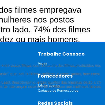
dos filmes empregava
mulheres nos postos
tro lado, 74% dos filmes
dez ou mais homens.
Trabalhe Conosco
Vagas
 entre esses filmes, com a maioria dos filmes produzidos nos
ção”, que incluía líderes políticos e empresariais, bem como
Fornecedores
he Lead, descobriram que três quartos das meninas de 15 a 24
Editais abertos
s de liderança e nove em 10 acreditam que mulheres líderes
Cadastro de Fornecedores
Redes Sociais