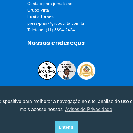
Contato para jornalistas
Grupo Virta
Lucila Lopes
press-plan@grupovirta.com.br
Telefone: (11) 3894-2424
Nossos endereços
ⓒ Todos os direitos reservados I Desenvolvido por
Apiki WordPress
ispositivo para melhorar a navegação no site, análise de uso d
mais acesse nossos
Avisos de Privacidade
experiência, melhorar o desempenho, analisar como você intera
experiência, melhorar o desempenho, analisar como você intera
Recusar Cookies
Recusar Cookies
Aceitar Cookies
Aceitar Cookies
Entendi