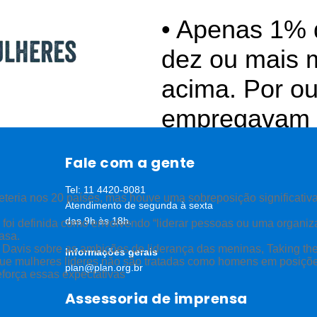
• Apenas 1% 
dez ou mais 
acima. Por ou
empregavam 
Fale com a gente
Tel: 11 4420-8081
eteria nos 20 países, mas houve uma sobreposição significativa
Atendimento de segunda à sexta
das 9h às 18h.
 foi definida como envolvendo “liderar pessoas ou uma organiza
asa.
ena Davis sobre as ambições de liderança das meninas, Taking t
Informações gerais
que mulheres líderes não são tratadas como homens em posiçõe
plan@plan.org.br
força essas expectativas
Assessoria de imprensa