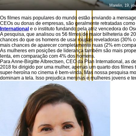
Marelin, 19, j
Os filmes mais populares do mundo estão enviando a mensagem
CEOs ou donas de empresas, são geralmente retratadas como 
International
e o instituto fundando pela atriz vencedora do O
A pesquisa, que analisou os 56 filmes de maior bilheteria de
chances do que os homens de usar roupas reveladoras (30% c
mais chances de aparecer completamente nuas (2% em compa
As mulheres em posições de liderança também são mais prope
lenta, em comparação com 4% dos homens.
Para Anne-Birgitte Albrectsen, CEO da Plan International, as
2018 foi dirigido por uma mulher, apenas um quarto dos filmes
super-heroína no cinema é bem-vinda. Mas nossa pesquisa mos
dominam a tela. Isso prejudica meninas e mulheres jovens e te