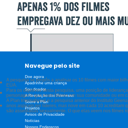
Navegue pelo site
Doe agora
A pesquisa se propôs a analisar os 10 filmes com maior bilh
Apadrinhe uma criança
EUA.
Sou doador
Para os objetivos desta pesquisa, uma posição de liderança
personagens que eram líderes em sua comunidade ou em c
A Revolução das Princesas
A Plan International e a pesquisa anterior do Instituto Ge
Sobre a Plan
anos aspiram ser líderes, mas nove em cada 10 acreditam 
Projetos
são assediadas sexualmente. O que elas veem nos filmes re
Avisos de Privacidade
Notícias
Nossos Endereços