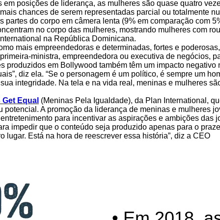
os em posições de liderança, as mulheres são quase quatro v
 mais chances de serem representadas parcial ou totalmente
nas partes do corpo em câmera lenta (9% em comparação com 5
ncentram no corpo das mulheres, mostrando mulheres com roupa
International na República Dominicana.
como mais empreendedoras e determinadas, fortes e poderosas
rimeira-ministra, empreendedora ou executiva de negócios, par
ilmes produzidos em Bollywood também têm um impacto negativo
is”, diz ela. “Se o personagem é um político, é sempre um ho
a integridade. Na tela e na vida real, meninas e mulheres são
 Get Equal
(Meninas Pela Igualdade), da Plan International, q
seu potencial. A promoção da liderança de meninas e mulheres
entretenimento para incentivar as aspirações e ambições das jo
para impedir que o conteúdo seja produzido apenas para o praz
o lugar. Está na hora de reescrever essa história”, diz a CEO
• Em 2018, a