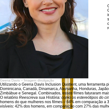
Geena Davis – Imagem divulgação
Utilizando o Geena Davis Inclusion Quotient, uma ferramenta pi
Dominicana, Canadá, Dinamarca, Alemanha, Honduras, Japão, Ho
Zimbábue e Senegal. Combinados, esses filmes faturaram mais 
O relatório
Reescreva sua História: como os estereótipos do c
homens do que mulheres nos filmes – 64% em comparação a 3
visíveis: 42% dos homens, em comparação com 27% das mulher