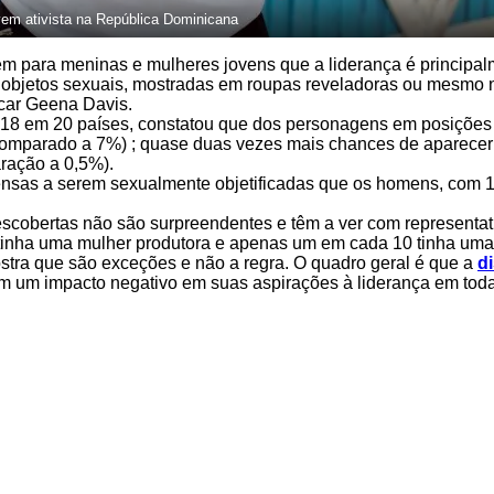
ovem ativista na República Dominicana
 para meninas e mulheres jovens que a liderança é principalm
objetos sexuais, mostradas em roupas reveladoras ou mesmo 
scar Geena Davis.
 2018 em 20 países, constatou que dos personagens em posições
omparado a 7%) ; quase duas vezes mais chances de aparecer
ração a 0,5%).
nsas a serem sexualmente objetificadas que os homens, com 
 descobertas não são surpreendentes e têm a ver com represent
 tinha uma mulher produtora e apenas um em cada 10 tinha uma 
tra que são exceções e não a regra. O quadro geral é que a
d
m um impacto negativo em suas aspirações à liderança em todas