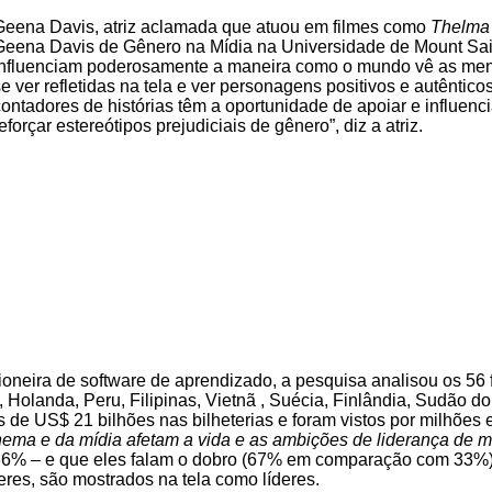
Geena Davis, atriz aclamada que atuou em filmes como
Thelma 
Geena Davis de Gênero na Mídia na Universidade de Mount Sain
influenciam poderosamente a maneira como o mundo vê as men
se ver refletidas na tela e ver personagens positivos e autêntic
contadores de histórias têm a oportunidade de apoiar e influen
reforçar estereótipos prejudiciais de gênero”, diz a atriz.
oneira de software de aprendizado, a pesquisa analisou os 56 f
landa, Peru, Filipinas, Vietnã , Suécia, Finlândia, Sudão do
de US$ 21 bilhões nas bilheterias e foram vistos por milhões
inema e da mídia afetam a vida e as ambições de liderança de 
6% – e que eles falam o dobro (67% em comparação com 33%)
es, são mostrados na tela como líderes.