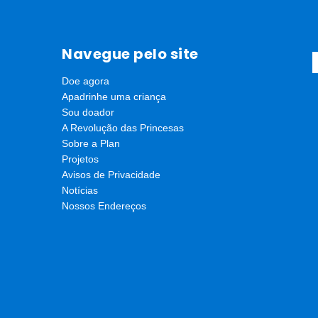
Navegue pelo site
Doe agora
Apadrinhe uma criança
Os resultados do Diagnóstico visam oferecer subsídios para a e
Sou doador
A Revolução das Princesas
Sobre a Plan
Projetos
Avisos de Privacidade
Notícias
Nossos Endereços