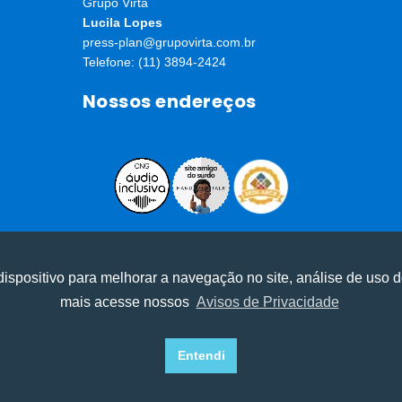
Grupo Virta
Lucila Lopes
press-plan@grupovirta.com.br
Telefone: (11) 3894-2424
Nossos endereços
ⓒ Todos os direitos reservados I Desenvolvido por
Apiki WordPress
ispositivo para melhorar a navegação no site, análise de uso d
mais acesse nossos
Avisos de Privacidade
experiência, melhorar o desempenho, analisar como você intera
experiência, melhorar o desempenho, analisar como você intera
Recusar Cookies
Recusar Cookies
Aceitar Cookies
Aceitar Cookies
Entendi