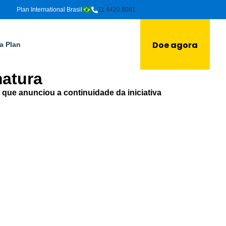
Plan International Brasil
11 4420.8081
Doe agora
a Plan
atura
ue anunciou a continuidade da iniciativa