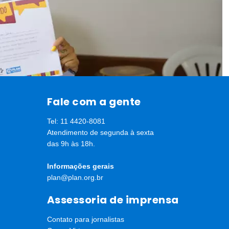
Fale com a gente
Tel: 11 4420-8081
Atendimento de segunda à sexta
das 9h às 18h.
a os participantes do Adolescente Saudável
escentes e educadores do PAS. Marc Dunoyer, diretor financeiro 
a vida dos jovens participantes. “A AstraZeneca financia o PA
Informações gerais
unoyer. “Com esse programa, queremos que vocês percebam que
plan@plan.org.br
assuntos governamentais da AstraZeneca.
Assessoria de imprensa
Contato para jornalistas