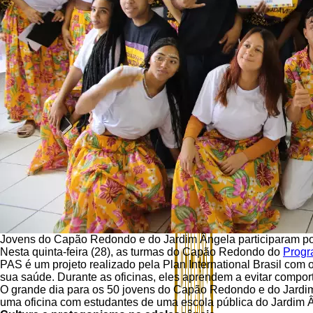
Jovens do Capão Redondo e do Jardim Ângela participaram po
Nesta quinta-feira (28), as turmas do Capão Redondo do
Progr
PAS é um projeto realizado pela Plan International Brasil com
sua saúde. Durante as oficinas, eles aprendem a evitar compor
O grande dia para os 50 jovens do Capão Redondo e do Jardim
uma oficina com estudantes de uma escola pública do Jardim Ân