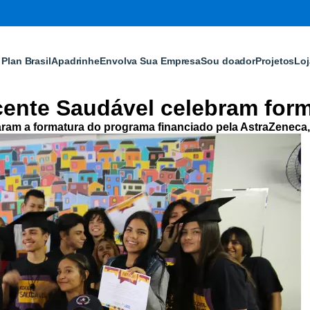
Plan Brasil
Apadrinhe
Envolva Sua Empresa
Sou doador
Projetos
Loj
ente Saudável celebram form
m a formatura do programa financiado pela AstraZeneca, q