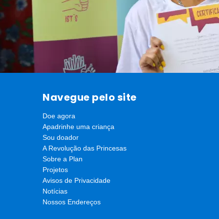
Navegue pelo site
Doe agora
Apadrinhe uma criança
Sou doador
O momento de certificação foi de grande orgulho e emoção par
O final da cerimônia trouxe ainda mais felicidade para os adol
A Revolução das Princesas
a importância que a empresa dá ao programa e a seu impacto n
Sobre a Plan
programas como esse pelos próximos cinco anos”, prometeu D
Projetos
atrás desses sonhos”, concluiu Camila Fagundes, gerente de 
Avisos de Privacidade
Notícias
Nossos Endereços