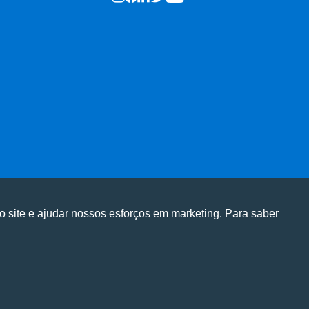
o site e ajudar nossos esforços em marketing. Para saber
ge em nosso site e personalizar conteúdo.
ge em nosso site e personalizar conteúdo.