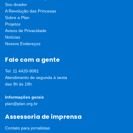
“Aprender e Proteger é um projeto muito bonito, fruto de uma
Sou doador
articulação com mais de 20 outras organizações da sociedade
A Revolução das Princesas
civil, que nos ajudaram a alcançar tantas famílias brasileiras,
migrantes internacionais e seus adolescentes”, afirma Iará.
Sobre a Plan
Projetos
Avisos de Privacidade
Notícias
Nossos Endereços
Fale com a gente
Tel: 11 4420-8081
Atendimento de segunda à sexta
das 9h às 18h.
Informações gerais
plan@plan.org.br
Assessoria de imprensa
Contato para jornalistas