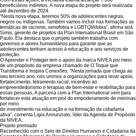
beneficiários indiretos. A nova etapa do projeto será realizada
até dezembro de 2024.
“Nesta nova etapa, teremos 50% de adolescentes negras,
negros ou indígenas. Também vamos incluir nas formações as
temáticas de racismo, xenofobia e LGBTQIAfobia”, afirma Iará
Simis, gerente de projetos da Plan International Brasil em São
Paulo. Ela destaca que o projeto também trabalha com
governos e atores humanitários para garantir que as
adolescentes tenham acesso à educação e aos serviços de
proteção.
O Aprender e Proteger tem o apoio da marca NIVEA por meio
de um propósito da empresa chamado de O Toque que
Transforma e Inspira Conexões. “Nesta jornada que chega ao
seu terceiro ano, nos unimos a organizações para levar apoio,
fortalecimento, letramento racial, incentivo ao
empreendedorismo e terapias de bem-estar e reabilitação para
essas pessoas. A parceria com a Plan International vem para
fortalecer esta atuação em prol do empoderamento de meninas
por meio
do investimento na educação e na formação da cidadania
ativa”, comenta Ligia Annunziato, líder da Agenda de Propósito
da NIVEA.
Projeto premiado
Reconhecido com o Selo de Direitos Humanos e Cidadania da