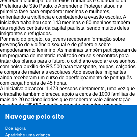
Secretaria Municipal de Direitos Humanos e Cidadania da
Prefeitura de São Paulo, o Aprender e Proteger atuou na
primeira fase para empoderar meninas e mulheres,
enfrentando a violência e combatendo a evasão escolar. A
iniciativa trabalhou com 143 meninas e 80 meninos também
das regiões centrais da capital paulista, sendo muitos deles
imigrantes e refugiados.
Por meio do projeto, os jovens receberam formação sobre
prevenção de violência sexual e de gênero e sobre
empoderamento feminino. As meninas também participaram de
um programa de mentoria realizado em seis encontros para
tratar dos planos para o futuro, o cotidiano escolar e os sonhos,
com bolsa-auxílio de R$ 500 para transporte, roupas, calçados
e compra de materiais escolares. Adolescentes imigrantes
ainda receberam um curso de aperfeiçoamento de português
com carga horária de 45 horas.
A iniciativa alcançou 1.478 pessoas diretamente, uma vez que
o trabalho também ofereceu apoio a cerca de 1000 famílias de
mais de 20 nacionalidades que receberam vale alimentação
no valor de R$ 680 e participaram de encontros mensais
conduzidos em português e em espanhol para sensibilização
Navegue pelo site
sobre o direito à educação e a prevenção de violência sexual e
de gênero. Escolas também abriram as portas para a
realização de campanhas e intervenções lúdicas sobre os
Doe agora
temas.
Apadrinhe uma criança