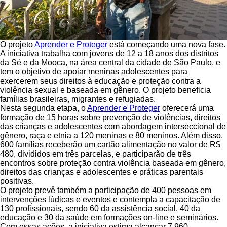
O projeto
Aprender e Proteger
está começando uma nova fase.
A iniciativa trabalha com jovens de 12 a 18 anos dos distritos
da Sé e da Mooca, na área central da cidade de São Paulo, e
tem o objetivo de apoiar meninas adolescentes para
exercerem seus direitos à educação e proteção contra a
violência sexual e baseada em gênero. O projeto beneficia
famílias brasileiras, migrantes e refugiadas.
Nesta segunda etapa, o
Aprender e Proteger
oferecerá uma
formação de 15 horas sobre prevenção de violências, direitos
das crianças e adolescentes com abordagem interseccional de
gênero, raça e etnia a 120 meninas e 80 meninos. Além disso,
600 famílias receberão um cartão alimentação no valor de R$
480, divididos em três parcelas, e participarão de três
encontros sobre proteção contra violência baseada em gênero,
direitos das crianças e adolescentes e práticas parentais
positivas.
O projeto prevê também a participação de 400 pessoas em
intervenções lúdicas e eventos e contempla a capacitação de
130 profissionais, sendo 60 da assistência social, 40 da
educação e 30 da saúde em formações on-line e seminários.
Com essas ações, a iniciativa estima alcançar 7.960