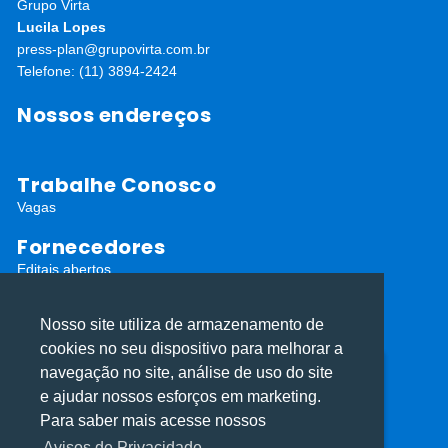
Grupo Virta
Lucila Lopes
press-plan@grupovirta.com.br
Telefone: (11) 3894-2424
Nossos endereços
Trabalhe Conosco
Vagas
Fornecedores
Editais abertos
Cadastro de Fornecedores
Nosso site utiliza de armazenamento de
Redes Sociais
cookies no seu dispositivo para melhorar a
navegação no site, análise de uso do site
Utilizamos cookies para oferecer melhor
Utilizamos cookies para oferecer melhor
e ajudar nossos esforços em marketing.
experiência, melhorar o desempenho, analisar
experiência, melhorar o desempenho, analisar
Para saber mais acesse nossos
como você interage em nosso site e
como você interage em nosso site e
Avisos de Privacidade