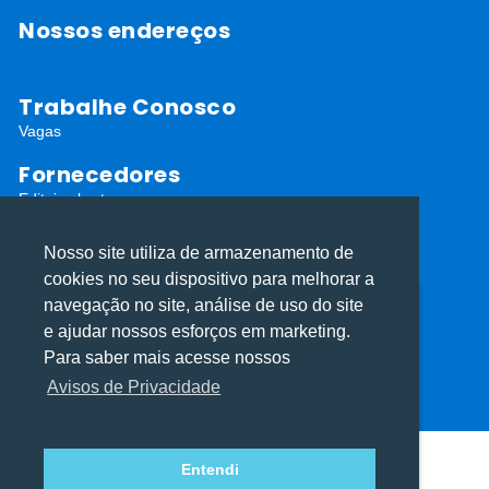
Nossos endereços
Trabalhe Conosco
Vagas
Fornecedores
Editais abertos
Cadastro de Fornecedores
Nosso site utiliza de armazenamento de
Redes Sociais
cookies no seu dispositivo para melhorar a
navegação no site, análise de uso do site
Utilizamos cookies para oferecer melhor
Utilizamos cookies para oferecer melhor
e ajudar nossos esforços em marketing.
experiência, melhorar o desempenho, analisar
experiência, melhorar o desempenho, analisar
Para saber mais acesse nossos
como você interage em nosso site e
como você interage em nosso site e
Avisos de Privacidade
personalizar conteúdo.
personalizar conteúdo.
ⓒ Todos os direitos reservados I Desenvolvido por
Apiki WordPress
Entendi