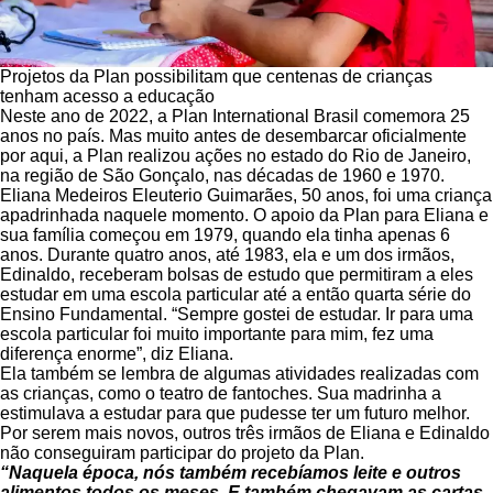
Projetos da Plan possibilitam que centenas de crianças
tenham acesso a educação
Neste ano de 2022, a Plan International Brasil comemora 25
anos no país. Mas muito antes de desembarcar oficialmente
por aqui, a Plan realizou ações no estado do Rio de Janeiro,
na região de São Gonçalo, nas décadas de 1960 e 1970.
Eliana Medeiros Eleuterio Guimarães, 50 anos, foi uma criança
apadrinhada naquele momento. O apoio da Plan para Eliana e
sua família começou em 1979, quando ela tinha apenas 6
anos. Durante quatro anos, até 1983, ela e um dos irmãos,
Edinaldo, receberam bolsas de estudo que permitiram a eles
estudar em uma escola particular até a então quarta série do
Ensino Fundamental. “Sempre gostei de estudar. Ir para uma
escola particular foi muito importante para mim, fez uma
diferença enorme”, diz Eliana.
Ela também se lembra de algumas atividades realizadas com
as crianças, como o teatro de fantoches. Sua madrinha a
estimulava a estudar para que pudesse ter um futuro melhor.
Por serem mais novos, outros três irmãos de Eliana e Edinaldo
não conseguiram participar do projeto da Plan.
“Naquela época, nós também recebíamos leite e outros
alimentos todos os meses. E também chegavam as cartas