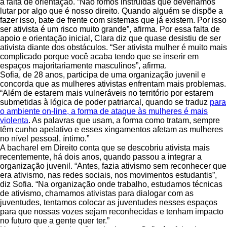
a falta de orientação. “Não fomos instruídas que deveríamos
lutar por algo que é nosso direito. Quando alguém se dispõe a
fazer isso, bate de frente com sistemas que já existem. Por isso
ser ativista é um risco muito grande”, afirma. Por essa falta de
apoio e orientação inicial, Clara diz que quase desistiu de ser
ativista diante dos obstáculos. “Ser ativista mulher é muito mais
complicado porque você acaba tendo que se inserir em
espaços majoritariamente masculinos”, afirma.
Sofia, de 28 anos, participa de uma organização juvenil e
concorda que as mulheres ativistas enfrentam mais problemas.
“Além de estarem mais vulneráveis no território por estarem
submetidas à lógica de poder patriarcal, quando se traduz
para
o ambiente on-line, a forma de ataque às mulheres é mais
violenta
. As palavras que usam, a forma como tratam, sempre
têm cunho apelativo e esses xingamentos afetam as mulheres
no nível pessoal, íntimo.”
A bacharel em Direito conta que se descobriu ativista mais
recentemente, há dois anos, quando passou a integrar a
organização juvenil. “Antes, fazia ativismo sem reconhecer que
era ativismo, nas redes sociais, nos movimentos estudantis”,
diz Sofia. “Na organização onde trabalho, estudamos técnicas
de ativismo, chamamos ativistas para dialogar com as
juventudes, tentamos colocar as juventudes nesses espaços
para que nossas vozes sejam reconhecidas e tenham impacto
no futuro que a gente quer ter.”