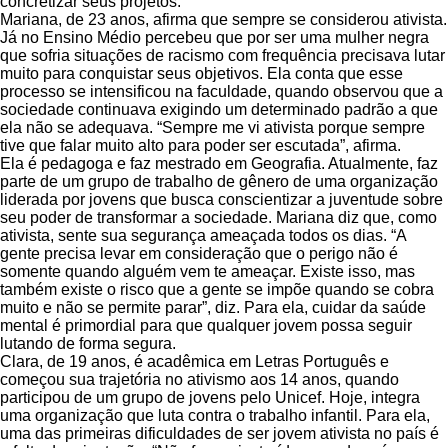
concretizar seus projetos.
Mariana, de 23 anos, afirma que sempre se considerou ativista.
Já no Ensino Médio percebeu que por ser uma mulher negra
que sofria situações de racismo com frequência precisava lutar
muito para conquistar seus objetivos. Ela conta que esse
processo se intensificou na faculdade, quando observou que a
sociedade continuava exigindo um determinado padrão a que
ela não se adequava. “Sempre me vi ativista porque sempre
tive que falar muito alto para poder ser escutada”, afirma.
Ela é pedagoga e faz mestrado em Geografia. Atualmente, faz
parte de um grupo de trabalho de gênero de uma organização
liderada por jovens que busca conscientizar a juventude sobre
seu poder de transformar a sociedade. Mariana diz que, como
ativista, sente sua segurança ameaçada todos os dias. “A
gente precisa levar em consideração que o perigo não é
somente quando alguém vem te ameaçar. Existe isso, mas
também existe o risco que a gente se impõe quando se cobra
muito e não se permite parar”, diz. Para ela, cuidar da saúde
mental é primordial para que qualquer jovem possa seguir
lutando de forma segura.
Clara, de 19 anos, é acadêmica em Letras Português e
começou sua trajetória no ativismo aos 14 anos, quando
participou de um grupo de jovens pelo Unicef. Hoje, integra
uma organização que luta contra o trabalho infantil. Para ela,
uma das primeiras dificuldades de ser jovem ativista no país é