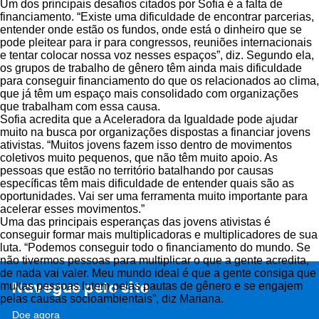
Um dos principais desafios citados por Sofia é a falta de
financiamento. “Existe uma dificuldade de encontrar parcerias,
entender onde estão os fundos, onde está o dinheiro que se
pode pleitear para ir para congressos, reuniões internacionais
e tentar colocar nossa voz nesses espaços”, diz. Segundo ela,
os grupos de trabalho de gênero têm ainda mais dificuldade
para conseguir financiamento do que os relacionados ao clima,
que já têm um espaço mais consolidado com organizações
que trabalham com essa causa.
Sofia acredita que a Aceleradora da Igualdade pode ajudar
muito na busca por organizações dispostas a financiar jovens
ativistas. “Muitos jovens fazem isso dentro de movimentos
coletivos muito pequenos, que não têm muito apoio. As
pessoas que estão no território batalhando por causas
específicas têm mais dificuldade de entender quais são as
oportunidades. Vai ser uma ferramenta muito importante para
acelerar esses movimentos.”
Uma das principais esperanças das jovens ativistas é
conseguir formar mais multiplicadoras e multiplicadores de sua
luta. “Podemos conseguir todo o financiamento do mundo. Se
não tivermos pessoas para multiplicar o que a gente acredita,
de nada vai valer. Meu mundo ideal é que a gente consiga que
Navegue pelo site
muitas pessoas lutem pelas pautas de gênero e se engajem
pelas causas socioambientais”, diz Mariana.
Doe agora