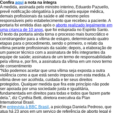
Confira
aqui
a nota na íntegra
A medida, assinada pelo ministro interino, Eduardo Pazuello,
prevê notificação obrigatória à polícia pela equipe médica,
demais profissionais da saúde e até mesmo pelos
responsáveis pelo estabelecimento que recebeu a paciente. A
portaria foi emitida dias após o
aborto realizado legalmente em
uma criança de 10 anos
, que foi estuprada no Espírito Santo.
O texto da portaria ainda torna o processo mais burocrático e
constrangedor para a vítima de estupro, determinando quatro
etapas para o procedimento, sendo o primeiro, o relato da
vítima perante profissionais da saúde; depois, a elaboração de
um parecer técnico com a assinatura de três integrantes da
equipe de saúde; assinatura de um termo de responsabilidade
pela vítima e, por fim, a assinatura da vítima em um novo termo
de consentimento
“Não podemos aceitar que uma vítima seja exposta a outra
violência como a que está sendo imposta com esta medida. A
vítima deve ser acolhida, cuidada e ter seus direitos
protegidos. Qualquer medida que fira este princípio não pode
ser apoiada por uma sociedade justa e igualitária,
fundamentada em direitos para todas e todos que fazem parte
dela.”, diz Cynthia Betti, diretora executiva da Plan
International Brasil.
Em
entrevista à BBC Brasil
, a psicóloga Daniela Pedroso, que
atua há 23 anos em um serviço de referência de aborto legal é