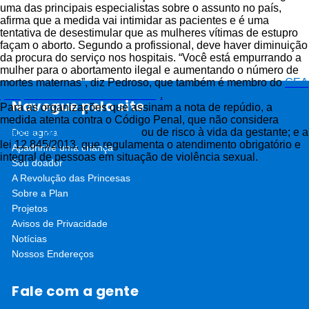
uma das principais especialistas sobre o assunto no país,
afirma que a medida vai intimidar as pacientes e é uma
tentativa de desestimular que as mulheres vítimas de estupro
façam o aborto. Segundo a profissional, deve haver diminuição
da procura do serviço nos hospitais. “Você está empurrando a
mulher para o abortamento ilegal e aumentando o número de
mortes maternas”, diz Pedroso, que também é membro do
GEA
(Grupo de Estudos sobre Aborto)
.
Navegue pelo site
Para as organizações que assinam a nota de repúdio, a
medida atenta contra o Código Penal, que não considera
crime
o aborto em caso de estupro
ou de risco à vida da gestante; e a
Doe agora
lei 12.845/2013, que regulamenta o atendimento obrigatório e
Apadrinhe uma criança
integral de pessoas em situação de violência sexual.
Sou doador
A Revolução das Princesas
Sobre a Plan
Projetos
Avisos de Privacidade
Notícias
Nossos Endereços
Fale com a gente