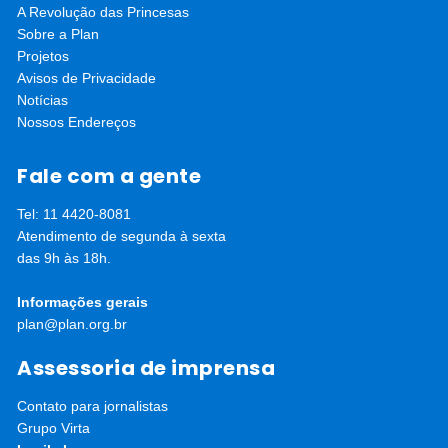
A Revolução das Princesas
homeschooling!
Sobre a Plan
Projetos
Avisos de Privacidade
Confira a lista de organizações
Notícias
signatárias
Nossos Endereços
Fale com a gente
Tel: 11 4420-8081
Atendimento de segunda à sexta
das 9h às 18h.
Informações gerais
plan@plan.org.br
Assessoria de imprensa
Contato para jornalistas
Grupo Virta