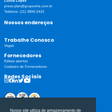
Lucila Lopes
press-plan@grupovirta.com.br
Telefone: (11) 3894-2424
Nossos endereços
Trabalhe Conosco
Vagas
Fornecedores
Editais abertos
Cadastro de Fornecedores
Redes Sociais
ⓒ Todos os direitos reservados I Desenvolvido por
Apiki WordPress
Nosso site utiliza de armazenamento de