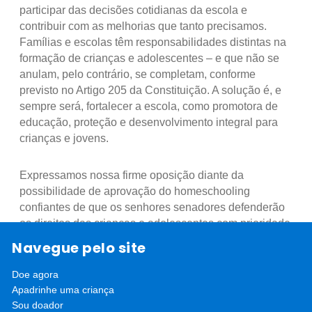
participar das decisões cotidianas da escola e
contribuir com as melhorias que tanto precisamos.
Famílias e escolas têm responsabilidades distintas na
formação de crianças e adolescentes – e que não se
anulam, pelo contrário, se completam, conforme
previsto no Artigo 205 da Constituição. A solução é, e
sempre será, fortalecer a escola, como promotora de
educação, proteção e desenvolvimento integral para
crianças e jovens.
Expressamos nossa firme oposição diante da
possibilidade de aprovação do homeschooling
confiantes de que os senhores senadores defenderão
os direitos das crianças e adolescentes com prioridade
absoluta. Contamos com a atuação decidida de seus
Navegue pelo site
mandatos para rejeitar integralmente a aprovação do
homeschooling em nosso País.
Doe agora
Apadrinhe uma criança
Sou doador
Senhores senadores, digam NÃO ao