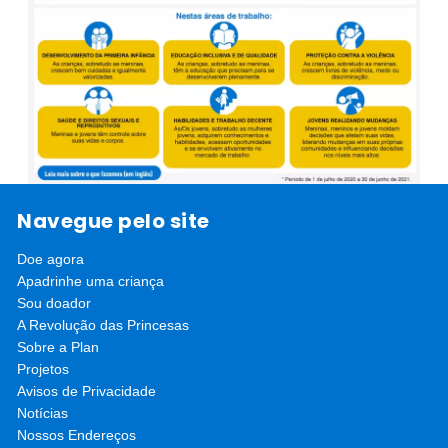
Navegue pelo site
Voltar para Relatórios Anuais
Doe agora
Apadrinhe uma criança
Sou doador
A Revolução das Princesas
Sobre a Plan
Projetos
Avisos de Privacidade
Notícias
Nossos Endereços