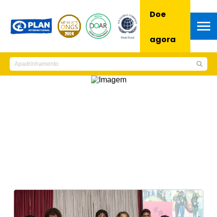
Doe
agora
MA