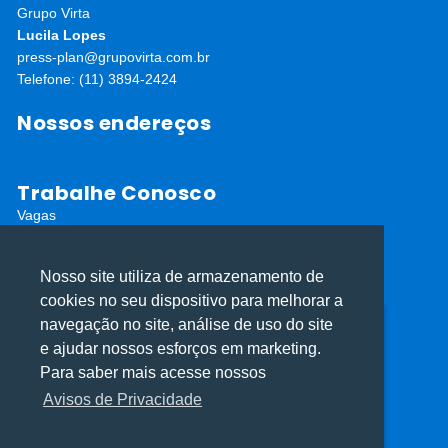
Grupo Virta
Lucila Lopes
press-plan@grupovirta.com.br
Telefone: (11) 3894-2424
Nossos endereços
Trabalhe Conosco
Vagas
Fornecedores
Nosso site utiliza de armazenamento de
Editais abertos
Cadastro de Fornecedores
cookies no seu dispositivo para melhorar a
navegação no site, análise de uso do site
Redes Sociais
Utilizamos cookies para oferecer melhor
Utilizamos cookies para oferecer melhor
e ajudar nossos esforços em marketing.
experiência, melhorar o desempenho, analisar
experiência, melhorar o desempenho, analisar
Para saber mais acesse nossos
como você interage em nosso site e
como você interage em nosso site e
Avisos de Privacidade
personalizar conteúdo.
personalizar conteúdo.