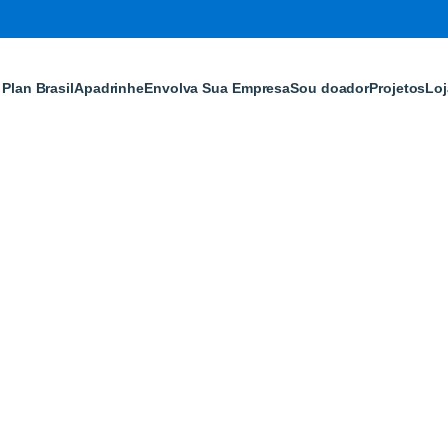
Plan Brasil
Apadrinhe
Envolva Sua Empresa
Sou doador
Projetos
Loj