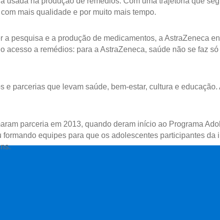
gia usada na produção de remédios. Com uma trajetória que se
 com mais qualidade e por muito mais tempo.
ser a pesquisa e a produção de medicamentos, a AstraZeneca e
do acesso a remédios: para a AstraZeneca, saúde não se faz
os e parcerias que levam saúde, bem-estar, cultura e educação
irmaram parceria em 2013, quando deram início ao Programa Ado
 formando equipes para que os adolescentes participantes da i
ns.