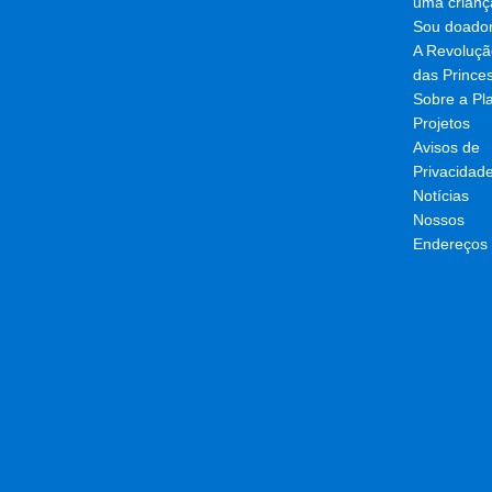
uma crianç
Sou doado
A Revoluçã
das Prince
Sobre a Pl
Projetos
Avisos de
Privacidad
Notícias
Nossos
Endereços