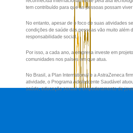
reconhecida internacionalmente pela alta tecnolo
tem contribuído para que as pessoas possam viver
No entanto, apesar de o foco de suas atividades 
condições de saúde das pessoas vão muito além 
responsabilidade social.
Por isso, a cada ano, a empresa investe em projet
comunidades nos países em que atua.
No Brasil, a Plan International e a AstraZeneca f
atividade, o Programa Adolescente Saudável atuou
saúde, educação sexual e empoderamento de jove