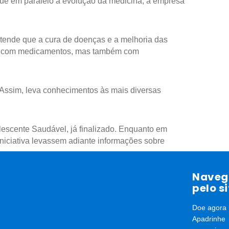
gue em paralelo à evolução da medicina, a empresa
ntende que a cura de doenças e a melhoria das
 só com medicamentos, mas também com
. Assim, leva conhecimentos às mais diversas
lescente Saudável, já finalizado. Enquanto em
niciativa levassem adiante informações sobre
Naveg
pelo si
Doe agora
Apadrinhe