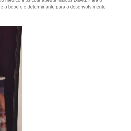
 do médico e psicoterapeuta Marcos David. Para o
ege o bebê e é determinante para o desenvolvimento