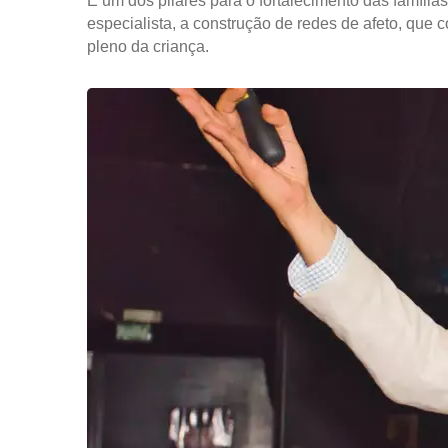
E um dos pilares para o fortalecimento das famíli
especialista, a construção de redes de afeto, que
pleno da criança.