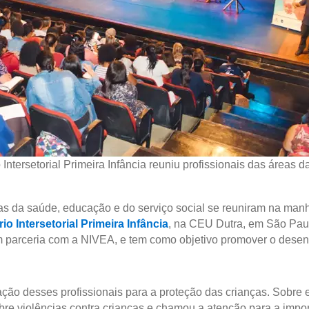
ntersetorial Primeira Infância reuniu profissionais das áreas d
as da saúde, educação e do serviço social se reuniram na manh
rio Intersetorial Primeira Infância
, na CEU Dutra, em São Paul
em parceria com a NIVEA, e tem como objetivo promover o desenv
tação desses profissionais para a proteção das crianças. Sobre
bre violências contra crianças e chamou a atenção para a impor