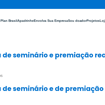
Plan Brasil
Apadrinhe
Envolva Sua Empresa
Sou doador
Projetos
Loj
 de seminário e premiação rea
os
a de seminário e de premiação 