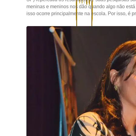
meninas e meninos nos dão quando algo não está b
isso ocorre principalmente na escola. Por isso, é pre