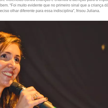
em. “Foi muito evidente que no primeiro sinal que a criança d
ciso olhar diferente para essa indisciplina”, frisou Juliana.