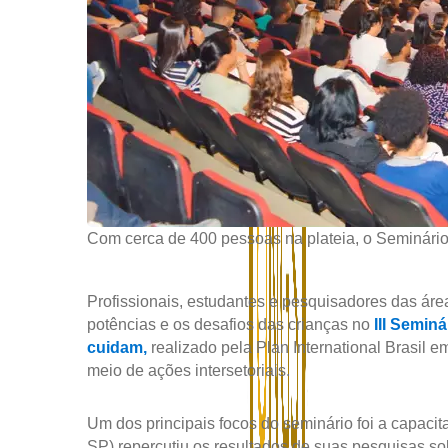
Com cerca de 400 pessoas na plateia, o Seminário I
Profissionais, estudantes e pesquisadores das áre
potências e os desafios das crianças no
III Seminá
cuidam
,
realizado pela Plan International Brasil 
meio de ações intersetoriais.
Um dos principais focos do seminário foi a capaci
SP) repercutiu os resultados de suas pesquisas so