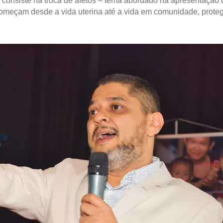
as consiste na troca de afetos – tema abordado na apresentação
 começam desde a vida uterina até a vida em comunidade, prot